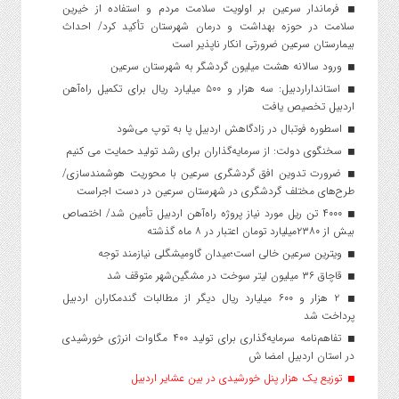
فرماندار سرعین بر اولویت سلامت مردم و استفاده از خیرین
سلامت در حوزه بهداشت و درمان شهرستان تأکید کرد/ احداث
بیمارستان سرعین ضرورتی انکار ناپذیر است
ورود سالانه هشت میلیون گردشگر به شهرستان سرعین
استانداراردبیل: سه هزار و ۵۰۰ میلیارد ریال برای تکمیل راه‌آهن
اردبیل تخصیص یافت
اسطوره فوتبال در زادگاهش اردبیل پا به توپ می‌شود
سخنگوی دولت: از سرمایه‌گذاران برای رشد تولید حمایت می کنیم
ضرورت تدوین افق گردشگری سرعین با محوریت هوشمندسازی/
طرح‌های مختلف گردشگری در شهرستان سرعین در دست اجراست
۴۰۰۰ تن ریل مورد نیاز پروژه راه‌آهن اردبیل تأمین شد/ اختصاص
بیش از ۲۳۸۰میلیارد تومان اعتبار در ۸ ماه گذشته
ویترین سرعین خالی است؛میدان گاومیشگلی نیازمند توجه
قاچاق ۳۶ میلیون لیتر سوخت در مشگین‌شهر متوقف شد
۲ هزار و ۶۰۰‌ میلیارد ریال دیگر از مطالبات گندمکاران اردبیل
پرداخت شد
تفاهم‌نامه سرمایه‌گذاری برای تولید ۴۰۰ مگاوات انرژی خورشیدی
در استان اردبیل امضا ش
توزیع یک هزار پنل خورشیدی در بین عشایر اردبیل