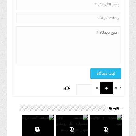
=
×
2
:: ویدیو