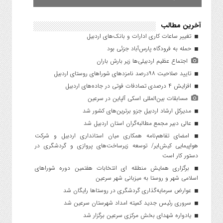
آخرین مطالب
تغییر ساعات کاری ادارات و بانک‌های اردبیل
حمله به فرودگاه پارس‌‌آباد جزئی بود
اجتماع عظیم اردبیلی‌ها زیر بارش باران
تایید صلاحیت ۹۸درصد نامزدهای شوراهای روستای اردبیل
افزایش ۴ درصدی تصادفات فوتی در جاده‌های اردبیل
مسابقات بین‌المللی اسکی آلپاین در سرعین
مدیرکل ارشاد اردبیل جزو برترین‌های کشور شد
عالی دبیر مجمع مطالبه‌گران استان اردبیل شد
امضای تفاهم‌نامه همکاری میان استانداری اردبیل و شرکت
هواپیمایی کیش‌ایر/ توسعه زیرساخت‌های پروازی و گردشگری در
دستور کار است
برگزاری همایش منطقه ای انتخابات هفتمین دوره شوراهای
اسلامی شهر و روستا به میزبانی شهر سرعین
عوارض سرمایه‌گذاری گردشگری در روستاها رایگان شد
سروری رئیس جدید کمیته امداد شهرستان سرعین شد
یادواره شهدای بخش مرکزی سرعین برگزار شد