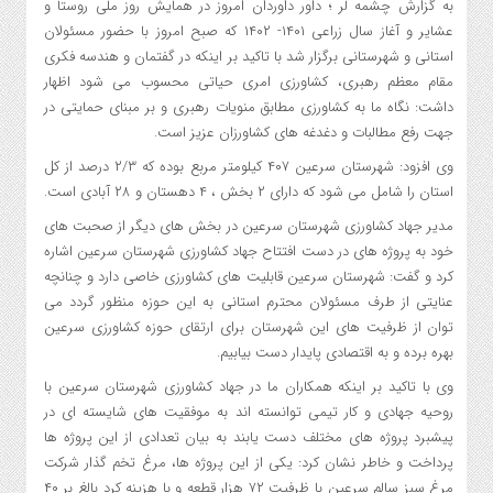
به گزارش چشمه لر ؛ داور داوردان امروز در همایش روز ملی روستا و
عشایر و آغاز سال زراعی ۱۴۰۱- ۱۴۰۲ که صبح امروز با حضور مسئولان
استانی و شهرستانی برگزار شد با تاکید بر اینکه در گفتمان و هندسه فکری
مقام معظم رهبری، کشاورزی امری حیاتی محسوب می شود اظهار
داشت: نگاه ما به کشاورزی مطابق منویات رهبری و بر مبنای حمایتی در
جهت رفع مطالبات و دغدغه های کشاورزان عزیز است.
وی افزود: شهرستان سرعین ۴۰۷ کیلومتر مربع بوده که ۲/۳ درصد از کل
استان را شامل می شود که دارای ۲ بخش ، ۴ دهستان و ۲۸ آبادی است.
مدیر جهاد کشاورزی شهرستان سرعین در بخش های دیگر از صحبت های
خود به پروژه های در دست افتتاح جهاد کشاورزی شهرستان سرعین اشاره
کرد و گفت: شهرستان سرعین قابلیت های کشاورزی خاصی دارد و چنانچه
عنایتی از طرف مسئولان محترم استانی به این حوزه منظور گردد می
توان از ظرفیت های این شهرستان برای ارتقای حوزه کشاورزی سرعین
بهره برده و به اقتصادی پایدار دست بیابیم.
وی با تاکید بر اینکه همکاران ما در جهاد کشاورزی شهرستان سرعین با
روحیه جهادی و کار تیمی توانسته اند به موفقیت های شایسته ای در
پیشبرد پروژه های مختلف دست یابند به بیان تعدادی از این پروژه ها
پرداخت و خاطر نشان کرد: یکی از این پروژه ها، مرغ تخم گذار شرکت
مرغ سبز سالم سرعین با ظرفیت ۷۲ هزار قطعه و با هزینه کرد بالغ بر ۴۰