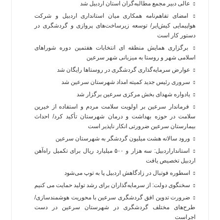
عالی دبیر مجمع مطالبه‌گران استان اردبیل شد
امضای تفاهم‌نامه همکاری میان استانداری اردبیل و شرکت
هواپیمایی کیش‌ایر/ توسعه زیرساخت‌های پروازی و گردشگری در
دستور کار است
برگزاری همایش منطقه ای انتخابات هفتمین دوره شوراهای
اسلامی شهر و روستا به میزبانی شهر سرعین
عوارض سرمایه‌گذاری گردشگری در روستاها رایگان شد
سروری رئیس جدید کمیته امداد شهرستان سرعین شد
یادواره شهدای بخش مرکزی سرعین برگزار شد
فرماندار سرعین بر اولویت سلامت مردم و استفاده از خیرین
سلامت در حوزه بهداشت و درمان شهرستان تأکید کرد/ احداث
بیمارستان سرعین ضرورتی انکار ناپذیر است
ورود سالانه هشت میلیون گردشگر به شهرستان سرعین
استانداراردبیل: سه هزار و ۵۰۰ میلیارد ریال برای تکمیل راه‌آهن
اردبیل تخصیص یافت
اسطوره فوتبال در زادگاهش اردبیل پا به توپ می‌شود
سخنگوی دولت: از سرمایه‌گذاران برای رشد تولید حمایت می کنیم
ضرورت تدوین افق گردشگری سرعین با محوریت هوشمندسازی/
طرح‌های مختلف گردشگری در شهرستان سرعین در دست
اجراست