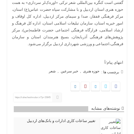
گفتنی است کنگره بین‌المللی شعر ترکی «اوره‌ک‌لر سرداری» به همت
حوزه هنری استان اردبیل و با مشارکت سپاه حضرت عباس(ع) استان،
مرکز فرهنگی قفقاز، صدا و سیمای مرکز اردبیل، اداره کل اوقاف و
امور خیریه استان، سازمان تبلیغات اسلامی استان، اداره کل فرهنگ و
ارشاد اسلامی، قرارگاه فرهنگی اجتماعی حضرت فاطمه(س)، مرکز
پژوهش‌های فرهنگی آذربایجان، بسیج هنرمندان استان و سازمان
فرهنگی،اجتماعی و ورزشی شهرداری اردبیل برگزار می‌شود.
انتهای پیام/آ
حوزه هنری
خبر سرعین
شعر
,
,
برچسب ها :
https://rahecheshmalar.ir/?p=15845
نوشته‌های مشابه
تغییر ساعات کاری ادارات و بانک‌های اردبیل