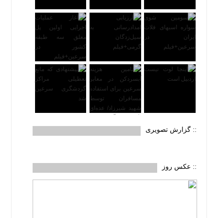
:: گزارش تصویری
:: عکس روز