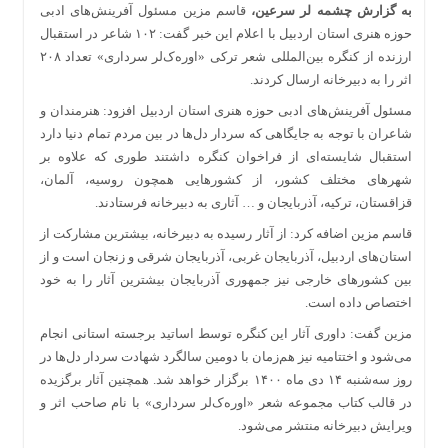
به گزارش چشمه لر سرعین،
قاسم مزین مسئول آفرینش‌های ادبی
حوزه هنری استان اردبیل با اعلام این خبر گفت: ۱۰۲ شاعر در استقبال
ارزنده از کنگره بین‌المللی شعر ترکی «اوره‌ک‌لر سرداری» تعداد ۲۰۸
اثر را به دبیرخانه ارسال کردند.
مسئول آفرینش‌های ادبی حوزه هنری استان اردبیل افزود: هنرمندان و
شاعران با توجه به جایگاهی که سردار دل‌ها در بین مردم تمام دنیا دارد
استقبال شایسته‌ای از فراخوان کنگره داشتند طوری که علاوه بر
شهرهای مختلف کشور، از کشورهایی همچون روسیه، آلمان،
قزاقستان، ترکیه، آذربایجان و … آثاری به دبیرخانه فرستادند.
قاسم مزین اضافه کرد: از آثار رسیده به دبیرخانه، بیشترین مشارکت از
استان‌های اردبیل، آذربایجان غربی، آذربایجان شرقی و زنجان است و از
بین کشورهای خارجی نیز جمهوری آذربایجان بیشترین آثار را به خود
اختصاص داده است.
مزین گفت: داوری آثار این کنگره توسط اساتید برجسته استانی انجام
می‌شود و اختتامیه نیز هم‌زمان با دومین سالگرد شهادت سردار دل‌ها در
روز سه‌شنبه ۱۴ دی ماه ۱۴۰۰ برگزار خواهد شد. همچنین آثار برگزیده
در قالب کتاب مجموعه شعر «اوره‌ک‌لر سرداری» با نام صاحب اثر و
ویرایش دبیرخانه منتشر می‌شود.