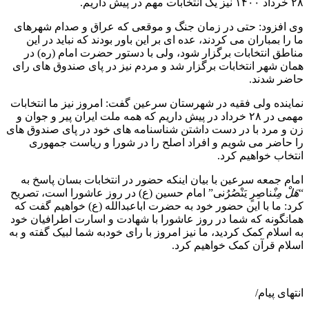
۲۸ خرداد ۱۴۰۰ نیز یک انتخابات مهم در پیش داریم.
وی افزود: حتی در زمان جنگ و موقعی که عراق و صدام شهرهای
ما را بمباران می کردند، عده ای بر این باور بودند که نباید در این
مناطق انتخابات برگزار شود، ولی با دستور حضرت امام (ره) در
همان شهر انتخابات برگزار شد و مردم نیز در پای صندوق های رای
حاضر شدند.
نماینده ولی فقیه در شهرستان سرعین گفت: امروز نیز ما انتخابات
مهمی در ۲۸ خرداد در پیش داریم که همه ملت ایران پیر و جوان و
زن و مرد با در دست داشتن شناسنامه های خود در پای صندوق های
را حاضر می شویم و افراد اصلح را در شورا و ریاست جمهوری
انتخاب خواهیم کرد.
امام جمعه سرعین با بیان اینکه حضور در انتخابات بسان پاسخ به
“
هَلْ مِنْ
ناصِرٍ یَنْصُرُنی” امام حسین (ع) در روز عاشورا است، تصریح
کرد: ما با این حضور خود به حضرت اباعبدالله (ع) خواهیم گفت که
همانگونه که شما در روز عاشورا با شهادت و اسارت اطرافیان خود
به اسلام کمک کردید، ما نیز امروز با رای خودبه شما لبیک گفته و به
اسلام قرآن کمک خواهیم کرد.
انتهای پیام/