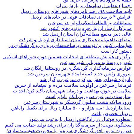
اجتماع عظیم اردبیلی‌ها زیر بارش باران
تایید صلاحیت ۹۸درصد نامزدهای شوراهای روستای اردبیل
افزایش ۴ درصدی تصادفات فوتی در جاده‌های اردبیل
مسابقات بین‌المللی اسکی آلپاین در سرعین
مدیرکل ارشاد اردبیل جزو برترین‌های کشور شد
عالی دبیر مجمع مطالبه‌گران استان اردبیل شد
امضای تفاهم‌نامه همکاری میان استانداری اردبیل و شرکت
هواپیمایی کیش‌ایر/ توسعه زیرساخت‌های پروازی و گردشگری در
دستور کار است
برگزاری همایش منطقه ای انتخابات هفتمین دوره شوراهای اسلامی
شهر و روستا به میزبانی شهر سرعین
عوارض سرمایه‌گذاری گردشگری در روستاها رایگان شد
سروری رئیس جدید کمیته امداد شهرستان سرعین شد
یادواره شهدای بخش مرکزی سرعین برگزار شد
فرماندار سرعین بر اولویت سلامت مردم و استفاده از خیرین
سلامت در حوزه بهداشت و درمان شهرستان تأکید کرد/ احداث
بیمارستان سرعین ضرورتی انکار ناپذیر است
ورود سالانه هشت میلیون گردشگر به شهرستان سرعین
استانداراردبیل: سه هزار و ۵۰۰ میلیارد ریال برای تکمیل راه‌آهن
اردبیل تخصیص یافت
اسطوره فوتبال در زادگاهش اردبیل پا به توپ می‌شود
سخنگوی دولت: از سرمایه‌گذاران برای رشد تولید حمایت می کنیم
ضرورت تدوین افق گردشگری سرعین با محوریت هوشمندسازی/