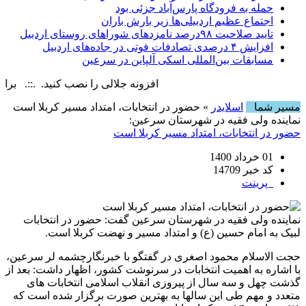
حمله به فرودگاه پارس‌‌آباد جزئی بود
اجتماع عظیم اردبیلی‌ها زیر بارش باران
تایید صلاحیت ۹۸درصد نامزدهای شوراهای روستای اردبیل
افزایش ۴ درصدی تصادفات فوتی در جاده‌های اردبیل
مسابقات بین‌المللی اسکی آلپاین در سرعین
افزونه جلالی را نصب کنید. .::. برابر با : ay, 10 August , 2026
مسیر شما
اسلایدر
» حضور در انتخابات، امتداد مسیر کربلا است
نماینده ولی فقیه در شهرستان سرعین:
حضور در انتخابات، امتداد مسیر کربلا است
01 خرداد 1400
کد خبر 14709
پرینت
نماینده ولی فقیه در شهرستان سرعین گفت: حضور در انتخابات
لبیک به امام حسین (ع) و امتداد مسیر و نهضت کربلا است.
حجت الاسلام محمود اصغری در گفتگو با خبرنگارچشمه لر سرعین،
با اشاره به اهمیت انتخابات در سرنوشت کشور، اظهار داشت: بعد از
گذشت چهل و سه سال از پیروزی انقلاب اسلامی انتخابات های
متعدد و مهم طی این سالها به بهترین صورت برگزار شده است که