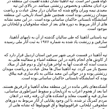
گواه همین امر است. تپه آناهیتا نشان دهنده اهمیت این منطقه در
نزد ادیان مختلف و بخصوص زرتشتی میباشد. در بالای این تپه
معبدی نیمه ویران واقع شده که سالیان دراز محل عبادت و ریاضت
موبدان زرتشتی بوده است. همچنین طبق اسناد تاریخی، این منطقه
آسایشگاه تابستانی حاکمان ساسانی بوده است . در این معبد نشانه
های از آثار مربوط به دوره های بعد از جمله سلجوقیان و ایلخانان نیز
موجود است.
تپه باستانی آناهیتا که طی سالیان گذشته از آن به نامهای آناهیتا،
سارقین و زرتشت یاد شده به شماره ۱۹۷۶ به ثبت آثار ملی رسیده
است.
تپه آناهیتا در قسمت غربی شهر سرعین استان اردبیل قرار دارد که
از کاوش های انجام یافته در این منطقه اشیاء و سفالینه هایی به
بدست آمده که قدمت آنها به اواخر هزاره اول و دوم قبل از میلاد
مسیح باز می گردد. تپه آناهیتا سال ها محل عبادت و ریاضت موبدان
زرتشتی بوده و در حوالی این معبد مکانی به نام ساری قیه ییلاق
بوده که آسایشگاه تابستانی حاکمان ساسانی بوده است.
آتشکده‌های باقی مانده در این منطقه معابد آناهیتا و آذرفریق هستند.
اما بعد از هجوم اعراب به آذربایجان و سقوط امپراطوری ساسانی،
ساری قیه و اهمیت معابد و آتشکده های آن رفته رفته در اذهان
مردم کمرنگ تر شده، با این وجود بقایایی از آثار مربوط به دورهای
سلجوقی، ایلخانی، قراقویونلوها و آق قویونلوها که نشانه هایی از