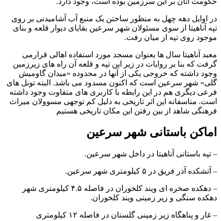
حکومت آنان بر این سرزمین بوده است، وجود دارد.
در اوایل دهه چهل به منظور ساختن یک منبع آب آشامیدنی بر روی
تپه آناهیتا از سوی مسئولان شهر سرعین بقایای دیوار قلعه و بنای
موجود روی تپه از میان رفت.
معبد آناهیتا سال ها بعنوان مسجد مورد استفاده اهالی قرارمی
گرفت که بنا بر روایات در زیر این تپه و قلعه آن راه های زیرزمین
وجود داشته که خروجی یکی از آنها در محدوده «میدان گاومیش
گلی» شهر سرعین است که اکنون مسدود می باشد. البته تونل های
فرعی دیگری هم در این رابطه با کاربری های متفاوت وجود داشته
است. متاسفانه این اثر تاریخی به دلیل کم توجهی مسوولان میراث
فرهنگی شاهد از بین رفتن این مکان تاریخی هستیم
اماکن باستانی شهر سرعین
– تپه باستانی آناهیتا در داخل شهر سرعین.
– آتشکده آذر فریق در ۵ کیلومتری شهر سرعین.
– دهکده صخره ای ویند کلخوران در فاصله ۴.۵ کیلومتری شهر
دهکده سنگی و زیر زمینی ویند کلخوران.
– غار و پناهگاه زیر زمینی گلستان در فاصله ۱۲ کیلومتری