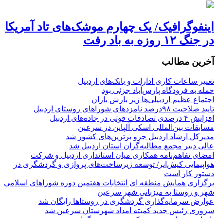
اینفوگرافیک/ یک چهارم موشک‌های تاد آمریکا
در جنگ ۱۲ روزه به باد رفت
آخرین مطالب
تغییر ساعات کاری ادارات و بانک‌های اردبیل
حمله به فرودگاه پارس‌‌آباد جزئی بود
اجتماع عظیم اردبیلی‌ها زیر بارش باران
تایید صلاحیت ۹۸درصد نامزدهای شوراهای روستای اردبیل
افزایش ۴ درصدی تصادفات فوتی در جاده‌های اردبیل
مسابقات بین‌المللی اسکی آلپاین در سرعین
مدیرکل ارشاد اردبیل جزو برترین‌های کشور شد
عالی دبیر مجمع مطالبه‌گران استان اردبیل شد
امضای تفاهم‌نامه همکاری میان استانداری اردبیل و شرکت
هواپیمایی کیش‌ایر/ توسعه زیرساخت‌های پروازی و گردشگری در
دستور کار است
برگزاری همایش منطقه ای انتخابات هفتمین دوره شوراهای اسلامی
شهر و روستا به میزبانی شهر سرعین
عوارض سرمایه‌گذاری گردشگری در روستاها رایگان شد
سروری رئیس جدید کمیته امداد شهرستان سرعین شد