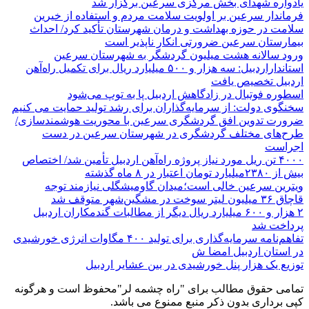
یادواره شهدای بخش مرکزی سرعین برگزار شد
فرماندار سرعین بر اولویت سلامت مردم و استفاده از خیرین
سلامت در حوزه بهداشت و درمان شهرستان تأکید کرد/ احداث
بیمارستان سرعین ضرورتی انکار ناپذیر است
ورود سالانه هشت میلیون گردشگر به شهرستان سرعین
استانداراردبیل: سه هزار و ۵۰۰ میلیارد ریال برای تکمیل راه‌آهن
اردبیل تخصیص یافت
اسطوره فوتبال در زادگاهش اردبیل پا به توپ می‌شود
سخنگوی دولت: از سرمایه‌گذاران برای رشد تولید حمایت می کنیم
ضرورت تدوین افق گردشگری سرعین با محوریت هوشمندسازی/
طرح‌های مختلف گردشگری در شهرستان سرعین در دست
اجراست
۴۰۰۰ تن ریل مورد نیاز پروژه راه‌آهن اردبیل تأمین شد/ اختصاص
بیش از ۲۳۸۰میلیارد تومان اعتبار در ۸ ماه گذشته
ویترین سرعین خالی است؛میدان گاومیشگلی نیازمند توجه
قاچاق ۳۶ میلیون لیتر سوخت در مشگین‌شهر متوقف شد
۲ هزار و ۶۰۰‌ میلیارد ریال دیگر از مطالبات گندمکاران اردبیل
پرداخت شد
تفاهم‌نامه سرمایه‌گذاری برای تولید ۴۰۰ مگاوات انرژی خورشیدی
در استان اردبیل امضا ش
توزیع یک هزار پنل خورشیدی در بین عشایر اردبیل
تمامی حقوق مطالب برای "راه چشمه لر"محفوظ است و هرگونه
کپی برداری بدون ذکر منبع ممنوع می باشد.