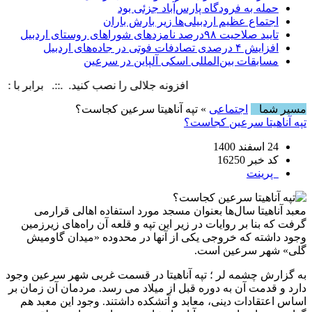
حمله به فرودگاه پارس‌‌آباد جزئی بود
اجتماع عظیم اردبیلی‌ها زیر بارش باران
تایید صلاحیت ۹۸درصد نامزدهای شوراهای روستای اردبیل
افزایش ۴ درصدی تصادفات فوتی در جاده‌های اردبیل
مسابقات بین‌المللی اسکی آلپاین در سرعین
افزونه جلالی را نصب کنید. .::. برابر با : Friday, 7 August , 2026
مسیر شما
اجتماعی
» تپه آناهیتا سرعین کجاست؟
تپه آناهیتا سرعین کجاست؟
24 اسفند 1400
کد خبر 16250
پرینت
معبد آناهیتا سال‌ها بعنوان مسجد مورد استفاده اهالی قرارمی
گرفت که بنا بر روایات در زیر این تپه و قلعه آن راه‌های زیرزمین
وجود داشته که خروجی یکی از آنها در محدوده «میدان گاومیش
گلی» شهر سرعین است.
به گزارش چشمه لر ؛ تپه آناهیتا در قسمت غربی شهر سرعین وجود
دارد و قدمت آن به دوره قبل از میلاد می رسد. مردمان آن زمان بر
اساس اعتقادات دینی، معابد و آتشکده داشتند. وجود این معبد هم