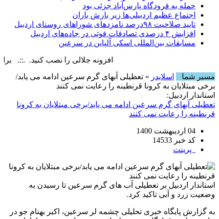
حمله به فرودگاه پارس‌‌آباد جزئی بود
اجتماع عظیم اردبیلی‌ها زیر بارش باران
تایید صلاحیت ۹۸درصد نامزدهای شوراهای روستای اردبیل
افزایش ۴ درصدی تصادفات فوتی در جاده‌های اردبیل
مسابقات بین‌المللی اسکی آلپاین در سرعین
افزونه جلالی را نصب کنید. .::. برابر با : ay, 7 August , 2026
مسیر شما
اسلایدر
» تعطیلی آبهای گرم سرعین ادامه می یابد/
برخی مبتلایان به کرونا قرنطینه را رعایت نمی کنند
استاندار اردبیل:
تعطیلی آبهای گرم سرعین ادامه می یابد/برخی مبتلایان به کرونا
قرنطینه را رعایت نمی کنند
04 اردیبهشت 1400
کد خبر 14533
پرینت
استاندار اردبیل بر تعطیلی آب های گرم سرعین تا رسیدن به
وضعیت زرد و آبی تاکید کرد.
به گزارش پایگاه خبری تحلیلی چشمه لر سرعین، اکبر بهنام جو در