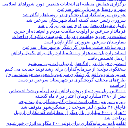
برگزاری همایش منطقه ای انتخابات هفتمین دوره شوراهای اسلامی
شهر و روستا به میزبانی شهر سرعین
عوارض سرمایه‌گذاری گردشگری در روستاها رایگان شد
سروری رئیس جدید کمیته امداد شهرستان سرعین شد
یادواره شهدای بخش مرکزی سرعین برگزار شد
فرماندار سرعین بر اولویت سلامت مردم و استفاده از خیرین
سلامت در حوزه بهداشت و درمان شهرستان تأکید کرد/ احداث
بیمارستان سرعین ضرورتی انکار ناپذیر است
ورود سالانه هشت میلیون گردشگر به شهرستان سرعین
استانداراردبیل: سه هزار و ۵۰۰ میلیارد ریال برای تکمیل راه‌آهن
اردبیل تخصیص یافت
اسطوره فوتبال در زادگاهش اردبیل پا به توپ می‌شود
سخنگوی دولت: از سرمایه‌گذاران برای رشد تولید حمایت می کنیم
ضرورت تدوین افق گردشگری سرعین با محوریت هوشمندسازی/
طرح‌های مختلف گردشگری در شهرستان سرعین در دست
اجراست
۴۰۰۰ تن ریل مورد نیاز پروژه راه‌آهن اردبیل تأمین شد/ اختصاص
بیش از ۲۳۸۰میلیارد تومان اعتبار در ۸ ماه گذشته
ویترین سرعین خالی است؛میدان گاومیشگلی نیازمند توجه
قاچاق ۳۶ میلیون لیتر سوخت در مشگین‌شهر متوقف شد
۲ هزار و ۶۰۰‌ میلیارد ریال دیگر از مطالبات گندمکاران اردبیل
پرداخت شد
تفاهم‌نامه سرمایه‌گذاری برای تولید ۴۰۰ مگاوات انرژی خورشیدی