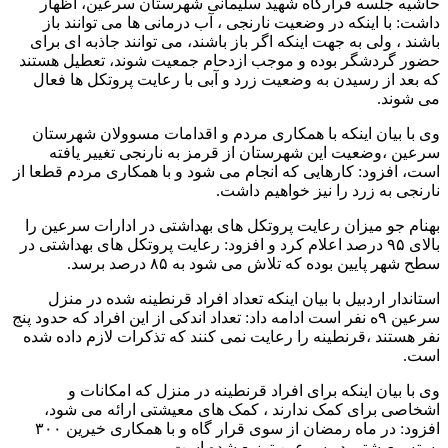
حاشیه جلسه قرارگاه شهید سلیمانی شهرستان سرعین، اظهار
داشت: با اینکه در وضعیت نارنجی ، آب درمانی ها می توانند باز
باشند ، ولی به جهت اینکه اگر باز باشند، می توانند جاذبه ای برای
حضور گردشگر بوده و موجب ازدحام جمعیت شوند، تعطیل هستند
که بعد از رسیدن به وضعیت زرد و آبی با رعایت پروتکل ها فعال
می شوند.
وی با بیان اینکه با همکاری مردم و اقدامات مسوولان شهرستان
سرعین ،وضعیت این شهرستان از قرمز به نارنجی تغییر یافته
است، افزود: کارهایی که انجام می شود و با همکاری مردم قطعا از
نارنجی به زرد را نیز خواهیم داشت.
بهنام جو میزان رعایت پروتکل های بهداشتی در ادارات سرعین را
بالای ۹۵ درصد اعلام کرد و افزود: رعایت پروتکل های بهداشتی در
سطح شهر پایین بوده که تلاش می شود به ۸۵ درصد برسد.
استاندار اردبیل با بیان اینکه تعداد افراد قرنطینه شده در منزل
سرعین ۹ه نفر است ادامه داد: تعداد اندکی از این افراد که حدود پنج
نفر هستند ،قرنطینه را رعایت نمی کنند که تذکرات لازم داده شده
است.
وی با بیان اینکه برای افراد قرنطینه در منزل که امکانات و
اشخاصی برای کمک ندارند ، کمک های معیشتی ارائه می شود،
افزود: در ماه رمضان از سوی قرار گاه و با همکاری خیرین ۳۰۰
بسته معیشتی در سرعین توزیع شده است.