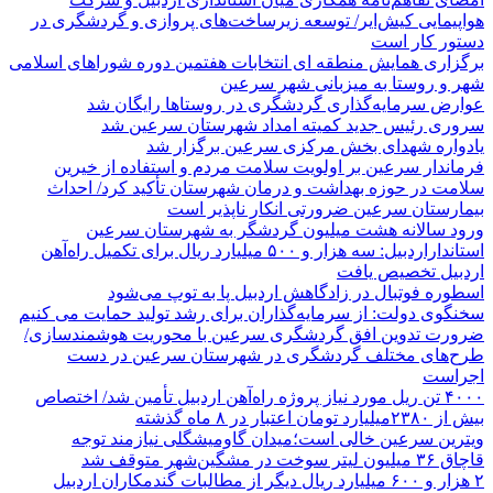
هواپیمایی کیش‌ایر/ توسعه زیرساخت‌های پروازی و گردشگری در
دستور کار است
برگزاری همایش منطقه ای انتخابات هفتمین دوره شوراهای اسلامی
شهر و روستا به میزبانی شهر سرعین
عوارض سرمایه‌گذاری گردشگری در روستاها رایگان شد
سروری رئیس جدید کمیته امداد شهرستان سرعین شد
یادواره شهدای بخش مرکزی سرعین برگزار شد
فرماندار سرعین بر اولویت سلامت مردم و استفاده از خیرین
سلامت در حوزه بهداشت و درمان شهرستان تأکید کرد/ احداث
بیمارستان سرعین ضرورتی انکار ناپذیر است
ورود سالانه هشت میلیون گردشگر به شهرستان سرعین
استانداراردبیل: سه هزار و ۵۰۰ میلیارد ریال برای تکمیل راه‌آهن
اردبیل تخصیص یافت
اسطوره فوتبال در زادگاهش اردبیل پا به توپ می‌شود
سخنگوی دولت: از سرمایه‌گذاران برای رشد تولید حمایت می کنیم
ضرورت تدوین افق گردشگری سرعین با محوریت هوشمندسازی/
طرح‌های مختلف گردشگری در شهرستان سرعین در دست
اجراست
۴۰۰۰ تن ریل مورد نیاز پروژه راه‌آهن اردبیل تأمین شد/ اختصاص
بیش از ۲۳۸۰میلیارد تومان اعتبار در ۸ ماه گذشته
ویترین سرعین خالی است؛میدان گاومیشگلی نیازمند توجه
قاچاق ۳۶ میلیون لیتر سوخت در مشگین‌شهر متوقف شد
۲ هزار و ۶۰۰‌ میلیارد ریال دیگر از مطالبات گندمکاران اردبیل