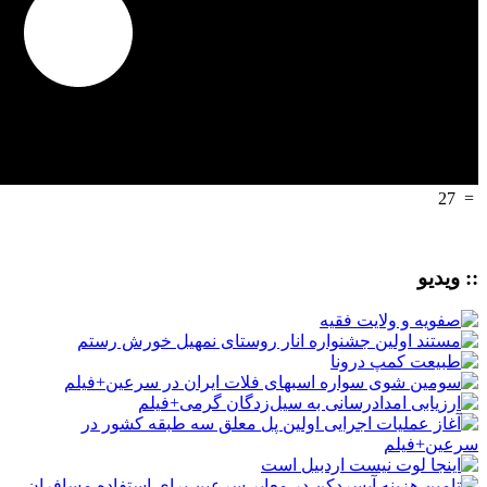
27
=
:: ویدیو