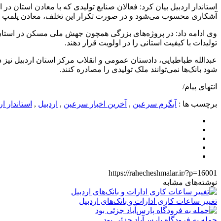
استاندار اردبیل بیان کرد: فعالان صنایع تولیدی که با معادن استان 
آشکاری محسوب می‌شود و در صورت تکرار این تخلف، معادن پلمپ خ
وی ادامه داد: در پروژه‌های بزرگی همچون جهش ملی مسکن در استان ار
تولیدات با کیفیت استانی را در اولویت قرار دهند.
عبدالله طباطبایی، دادستان عمومی و انقلاب مرکز استان اردبیل نیز د
شود بانک‌ها نمی‌توانند ملک تولیدی را مصادره کنند.
انتهای پیام/
برچسب ها :
آبگرم سرعین
,
آخرین اخبار سرعین
,
اردبیل
,
استاندار ار
https://rahecheshmalar.ir/?p=16001
نوشته‌های مشابه
تغییر ساعات کاری ادارات و بانک‌های اردبیل
حمله به فرودگاه پارس‌‌آباد جزئی بود