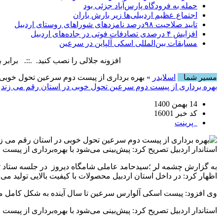
حمله به فرودگاه پارس‌‌آباد جزئی بود
اجتماع عظیم اردبیلی‌ها زیر بارش باران
تایید صلاحیت ۹۸درصد نامزدهای شوراهای روستای اردبیل
افزایش ۴ درصدی تصادفات فوتی در جاده‌های اردبیل
مسابقات بین‌المللی اسکی آلپاین در سرعین
افزونه جلالی را نصب کنید. .::. برابر با : Saturday, 8 August , 2026
مسیر شما
اسلایدر
» بهره برداری از پیست دوم سرعین تحول خوبی 
بهره برداری از پیست دوم سرعین تحول خوبی در استان رقم می زند
14 بهمن 1400
کد خبر 16001
پرینت
استاندار اردبیل تصریح کرد: پیش‌بینی می‌شود با بهره‌برداری از پ
به گزارش چشمه لر ؛سیدحامد عاملی شامگاه دیروز در جلسه ستاد تسه
اظهار کرد: در داخل استان اردبیل محصولات با کیفیت بالایی تولید می
وی افزود: پیست اسکی آلوارس سرعین تا سال آینده به شکل کامل مور
استاندار اردبیل تصریح کرد: پیش‌بینی می‌شود با بهره‌برداری از پ