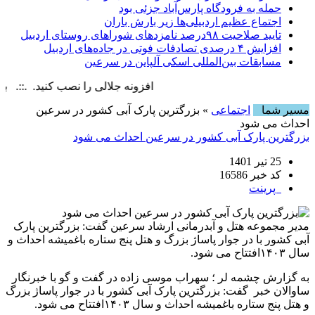
حمله به فرودگاه پارس‌‌آباد جزئی بود
اجتماع عظیم اردبیلی‌ها زیر بارش باران
تایید صلاحیت ۹۸درصد نامزدهای شوراهای روستای اردبیل
افزایش ۴ درصدی تصادفات فوتی در جاده‌های اردبیل
مسابقات بین‌المللی اسکی آلپاین در سرعین
افزونه جلالی را نصب کنید. .::. برابر با : y, 6 August , 2026
مسیر شما
اجتماعی
» بزرگترین پارک آبی کشور در سرعین
احداث می شود
بزرگترین پارک آبی کشور در سرعین احداث می شود
25 تیر 1401
کد خبر 16586
پرینت
مدیر مجموعه هتل و آبدرمانی ارشاد سرعین گفت: بزرگترین پارک
آبی کشور با در جوار پاساژ بزرگ و هتل پنج ستاره باغمیشه احداث و
سال ۱۴۰۳افتتاح می شود.
به گزارش چشمه لر ؛ سهراب موسی زاده در گفت و گو با خبرنگار
ساوالان خبر گفت: بزرگترین پارک آبی کشور با در جوار پاساژ بزرگ
و هتل پنج ستاره باغمیشه احداث و سال ۱۴۰۳افتتاح می شود.