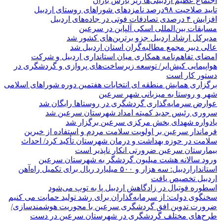
اجتماع عظیم اردبیلی‌ها زیر بارش باران
تایید صلاحیت ۹۸درصد نامزدهای شوراهای روستای اردبیل
افزایش ۴ درصدی تصادفات فوتی در جاده‌های اردبیل
مسابقات بین‌المللی اسکی آلپاین در سرعین
مدیرکل ارشاد اردبیل جزو برترین‌های کشور شد
عالی دبیر مجمع مطالبه‌گران استان اردبیل شد
امضای تفاهم‌نامه همکاری میان استانداری اردبیل و شرکت
هواپیمایی کیش‌ایر/ توسعه زیرساخت‌های پروازی و گردشگری در
دستور کار است
برگزاری همایش منطقه ای انتخابات هفتمین دوره شوراهای اسلامی
شهر و روستا به میزبانی شهر سرعین
عوارض سرمایه‌گذاری گردشگری در روستاها رایگان شد
سروری رئیس جدید کمیته امداد شهرستان سرعین شد
یادواره شهدای بخش مرکزی سرعین برگزار شد
فرماندار سرعین بر اولویت سلامت مردم و استفاده از خیرین
سلامت در حوزه بهداشت و درمان شهرستان تأکید کرد/ احداث
بیمارستان سرعین ضرورتی انکار ناپذیر است
ورود سالانه هشت میلیون گردشگر به شهرستان سرعین
استانداراردبیل: سه هزار و ۵۰۰ میلیارد ریال برای تکمیل راه‌آهن
اردبیل تخصیص یافت
اسطوره فوتبال در زادگاهش اردبیل پا به توپ می‌شود
سخنگوی دولت: از سرمایه‌گذاران برای رشد تولید حمایت می کنیم
ضرورت تدوین افق گردشگری سرعین با محوریت هوشمندسازی/
طرح‌های مختلف گردشگری در شهرستان سرعین در دست