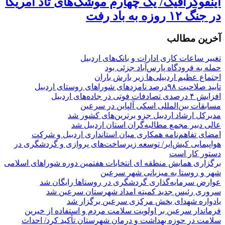
اینفوگرافیک/ یک چهارم موشک‌های تاد آمریکا
در جنگ ۱۲ روزه به باد رفت
آخرین مطالب
تغییر ساعات کاری ادارات و بانک‌های اردبیل
حمله به فرودگاه پارس‌‌آباد جزئی بود
اجتماع عظیم اردبیلی‌ها زیر بارش باران
تایید صلاحیت ۹۸درصد نامزدهای شوراهای روستای اردبیل
افزایش ۴ درصدی تصادفات فوتی در جاده‌های اردبیل
مسابقات بین‌المللی اسکی آلپاین در سرعین
مدیرکل ارشاد اردبیل جزو برترین‌های کشور شد
عالی دبیر مجمع مطالبه‌گران استان اردبیل شد
امضای تفاهم‌نامه همکاری میان استانداری اردبیل و شرکت
هواپیمایی کیش‌ایر/ توسعه زیرساخت‌های پروازی و گردشگری در
دستور کار است
برگزاری همایش منطقه ای انتخابات هفتمین دوره شوراهای اسلامی
شهر و روستا به میزبانی شهر سرعین
عوارض سرمایه‌گذاری گردشگری در روستاها رایگان شد
سروری رئیس جدید کمیته امداد شهرستان سرعین شد
یادواره شهدای بخش مرکزی سرعین برگزار شد
فرماندار سرعین بر اولویت سلامت مردم و استفاده از خیرین
سلامت در حوزه بهداشت و درمان شهرستان تأکید کرد/ احداث