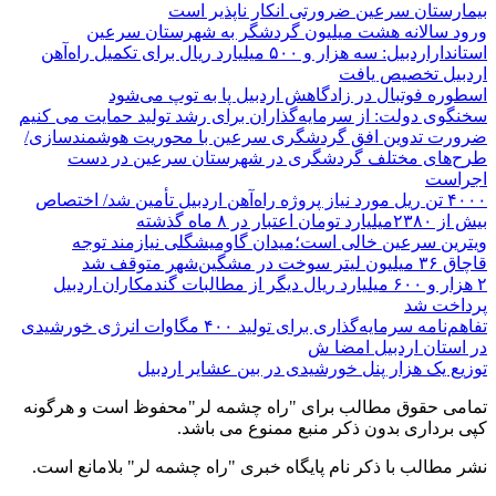
بیمارستان سرعین ضرورتی انکار ناپذیر است
ورود سالانه هشت میلیون گردشگر به شهرستان سرعین
استانداراردبیل: سه هزار و ۵۰۰ میلیارد ریال برای تکمیل راه‌آهن
اردبیل تخصیص یافت
اسطوره فوتبال در زادگاهش اردبیل پا به توپ می‌شود
سخنگوی دولت: از سرمایه‌گذاران برای رشد تولید حمایت می کنیم
ضرورت تدوین افق گردشگری سرعین با محوریت هوشمندسازی/
طرح‌های مختلف گردشگری در شهرستان سرعین در دست
اجراست
۴۰۰۰ تن ریل مورد نیاز پروژه راه‌آهن اردبیل تأمین شد/ اختصاص
بیش از ۲۳۸۰میلیارد تومان اعتبار در ۸ ماه گذشته
ویترین سرعین خالی است؛میدان گاومیشگلی نیازمند توجه
قاچاق ۳۶ میلیون لیتر سوخت در مشگین‌شهر متوقف شد
۲ هزار و ۶۰۰‌ میلیارد ریال دیگر از مطالبات گندمکاران اردبیل
پرداخت شد
تفاهم‌نامه سرمایه‌گذاری برای تولید ۴۰۰ مگاوات انرژی خورشیدی
در استان اردبیل امضا ش
توزیع یک هزار پنل خورشیدی در بین عشایر اردبیل
تمامی حقوق مطالب برای "راه چشمه لر"محفوظ است و هرگونه
کپی برداری بدون ذکر منبع ممنوع می باشد.
نشر مطالب با ذکر نام پایگاه خبری "راه چشمه لر" بلامانع است.