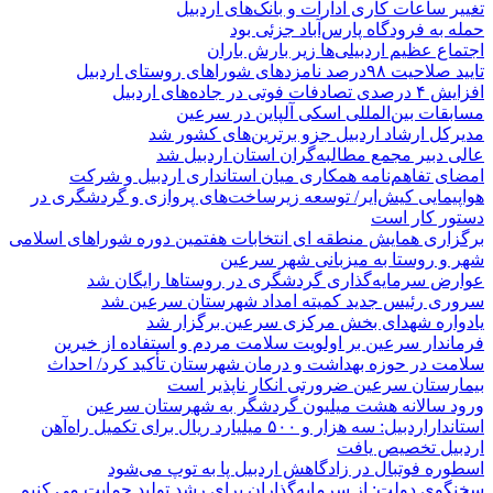
تغییر ساعات کاری ادارات و بانک‌های اردبیل
حمله به فرودگاه پارس‌‌آباد جزئی بود
اجتماع عظیم اردبیلی‌ها زیر بارش باران
تایید صلاحیت ۹۸درصد نامزدهای شوراهای روستای اردبیل
افزایش ۴ درصدی تصادفات فوتی در جاده‌های اردبیل
مسابقات بین‌المللی اسکی آلپاین در سرعین
مدیرکل ارشاد اردبیل جزو برترین‌های کشور شد
عالی دبیر مجمع مطالبه‌گران استان اردبیل شد
امضای تفاهم‌نامه همکاری میان استانداری اردبیل و شرکت
هواپیمایی کیش‌ایر/ توسعه زیرساخت‌های پروازی و گردشگری در
دستور کار است
برگزاری همایش منطقه ای انتخابات هفتمین دوره شوراهای اسلامی
شهر و روستا به میزبانی شهر سرعین
عوارض سرمایه‌گذاری گردشگری در روستاها رایگان شد
سروری رئیس جدید کمیته امداد شهرستان سرعین شد
یادواره شهدای بخش مرکزی سرعین برگزار شد
فرماندار سرعین بر اولویت سلامت مردم و استفاده از خیرین
سلامت در حوزه بهداشت و درمان شهرستان تأکید کرد/ احداث
بیمارستان سرعین ضرورتی انکار ناپذیر است
ورود سالانه هشت میلیون گردشگر به شهرستان سرعین
استانداراردبیل: سه هزار و ۵۰۰ میلیارد ریال برای تکمیل راه‌آهن
اردبیل تخصیص یافت
اسطوره فوتبال در زادگاهش اردبیل پا به توپ می‌شود
سخنگوی دولت: از سرمایه‌گذاران برای رشد تولید حمایت می کنیم