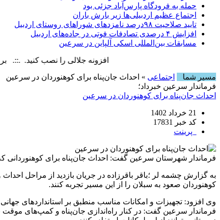
حمله به فرودگاه پارس‌‌آباد جزئی بود
اجتماع عظیم اردبیلی‌ها زیر بارش باران
تایید صلاحیت ۹۸درصد نامزدهای شوراهای روستای اردبیل
افزایش ۴ درصدی تصادفات فوتی در جاده‌های اردبیل
مسابقات بین‌المللی اسکی آلپاین در سرعین
افزونه جلالی را نصب کنید. .::. برابر با : iday, 7 August , 2026
مسیر شما
اجتماعی
» احداث جان‌پناه برای کوهنوردان در سرعین
فرماندار سرعین خبرداد؛
احداث جان‌پناه برای کوهنوردان در سرعین
21 خرداد 1402
کد خبر 17831
پرینت
فرماندار شهرستان سرعین گفت: احداث جان‌پناه برای کوهنوردانی که
به گزارش چشمه لر ؛باقر باقرزاده در جریان بازدید از مراحل احداث
کوهنوردان صعود به سبلان را از این مسیر تجربه کنند.
وی افزود: تجهیزات و امکانات مناسب منطبق بر استانداردهای جهانی 
فرماندار سرعین گفت: در کنار راه‌اندازی جان‌پناه و کمپ‌های موقت