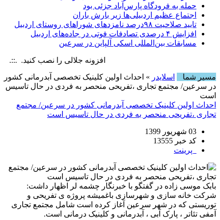
حمله به فرودگاه پارس‌‌آباد جزئی بود
اجتماع عظیم اردبیلی‌ها زیر بارش باران
تایید صلاحیت ۹۸درصد نامزدهای شوراهای روستای اردبیل
افزایش ۴ درصدی تصادفات فوتی در جاده‌های اردبیل
مسابقات بین‌المللی اسکی آلپاین در سرعین
افزونه جلالی را نصب کنید. .::. برابر با : , 8 August , 2026
مسیر شما
اسلایدر
» احداث اولین کلینیک تخصصی آبدرمانی کشور
در سرعین/ مجتمع تجاری ،تفریحی منحصر به فردی در حال تاسیس
است
احداث اولین کلینیک تخصصی آبدرمانی کشور در سرعین/ مجتمع
تجاری ،تفریحی منحصر به فردی در حال تاسیس است
03 شهریور 1399
کد خبر 13555
پرینت
بابک موسی زاده در گفتگو با خبرنگار چشمه لر اظهار داشت:
شرکت خانه سازی و شهرسازی باغمیشه پروژه ی تفریحی و
توریستی که در شهر سرعین آغاز کرده است شامل مجتمع تجاری
آمفی تئاتر ، پارک آبی ، آبدرمانی و کلینیک درمانی است.