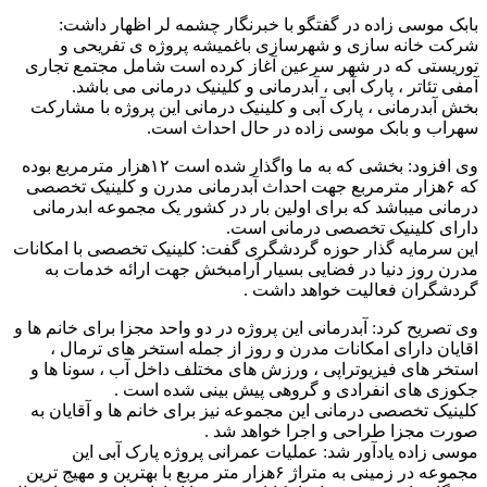
بابک موسی زاده در گفتگو با خبرنگار چشمه لر اظهار داشت:
شرکت خانه سازی و شهرسازی باغمیشه پروژه ی تفریحی و
توریستی که در شهر سرعین آغاز کرده است شامل مجتمع تجاری
آمفی تئاتر ، پارک آبی ، آبدرمانی و کلینیک درمانی می باشد.
بخش آبدرمانی ، پارک آبی و کلینیک درمانی این پروژه با مشارکت
سهراب و بابک موسی زاده در حال احداث است.
وی افزود: بخشی که به ما واگذار شده است ۱۲هزار مترمربع بوده
که ۶هزار مترمربع جهت احداث آبدرمانی مدرن و کلینیک تخصصی
درمانی میباشد که برای اولین بار در کشور یک مجموعه ابدرمانی
دارای کلینیک تخصصی درمانی است.
این سرمایه گذار حوزه گردشگری گفت: کلینیک تخصصی با امکانات
مدرن روز دنیا در فضایی بسیار آرامبخش جهت ارائه خدمات به
گردشگران فعالیت خواهد داشت .
وی تصریح کرد: آبدرمانی این پروژه در دو واحد مجزا برای خانم ها و
اقایان دارای امکانات مدرن و روز از جمله استخر های ترمال ،
استخر های فیزیوتراپی ، ورزش های مختلف داخل آب ، سونا ها و
جکوزی های انفرادی و گروهی پیش بینی شده است .
کلینیک تخصصی درمانی این مجموعه نیز برای خانم ها و آقایان به
صورت مجزا طراحی و اجرا خواهد شد .
موسی زاده یادآور شد: عملیات عمرانی پروژه پارک آبی این
مجموعه در زمینی به متراژ ۶هزار متر مربع با بهترین و مهیج ترین