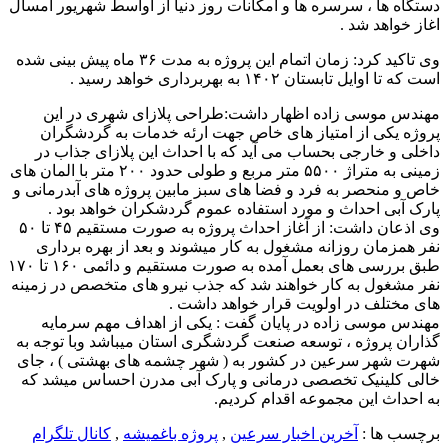
دستگاه ها ، سرسره ها و امکانات روز دنیا از اواسط شهریور امسال
اغاز خواهد شد .
وی تاکید کرد: زمان اتمام این پروژه به مدت ۳۶ ماه پیش بینی شده
است که تا اوایل تابستان ۱۴۰۲ به بهربرداری خواهد رسید .
مهندس موسی زاده اظهار داشت:طراحی پلازای شهری در این
پروژه یکی از امتیاز های خاص جهت ارئه خدمات به گردشگران
داخلی و خارجی بحساب می آید که با احداث این پلازای جذاب در
زمینی به متراژ ۵۵۰۰ متر مربع و طولی حدود ۲۰۰ متر با المان های
خاص و منحصر به فرد و فضا های سبز مابین پروژه های آبدرمانی و
پارک آبی احداث و مورد استفاده عموم گردشکران خواهد بود .
وی اذعان داشت: از آغاز احداث پروژه به صورت مستقیم ۴۵ تا ۵۰
نفر همزمان روزانه مشغول به کار میشوند و بعد از بهره برداری
طبق بررسی های بعمل آمده به صورت مستقیم و دائمی ۱۶۰ تا ۱۷۰
نفر مشغول به کار خواهند شد که جذب نیرو های متخصص در زمینه
های مختلف در اولویت قرار خواهد داشت .
مهندس موسی زاده در پایان گفت : یکی از اهداف مهم سرمایه
گذاران پروژه ، توسعه صنعت گردشگری استان میباشد وبا توجه به
شهرت شهر سرعین در کشور به ( شهر چشمه های بهشتی ) ، جای
خالی کلینیک تخصصی درمانی و پارک آبی مدرن احساس میشد که
به احداث این مجموعه اقدام کردیم.
برچسب ها :
آخرین اخبار سرعین
,
پروژه باغمیشه
,
کانال تلگرام