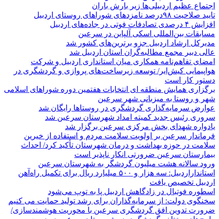
اجتماع عظیم اردبیلی‌ها زیر بارش باران
تایید صلاحیت ۹۸درصد نامزدهای شوراهای روستای اردبیل
افزایش ۴ درصدی تصادفات فوتی در جاده‌های اردبیل
مسابقات بین‌المللی اسکی آلپاین در سرعین
مدیرکل ارشاد اردبیل جزو برترین‌های کشور شد
عالی دبیر مجمع مطالبه‌گران استان اردبیل شد
امضای تفاهم‌نامه همکاری میان استانداری اردبیل و شرکت
هواپیمایی کیش‌ایر/ توسعه زیرساخت‌های پروازی و گردشگری در
دستور کار است
برگزاری همایش منطقه ای انتخابات هفتمین دوره شوراهای اسلامی
شهر و روستا به میزبانی شهر سرعین
عوارض سرمایه‌گذاری گردشگری در روستاها رایگان شد
سروری رئیس جدید کمیته امداد شهرستان سرعین شد
یادواره شهدای بخش مرکزی سرعین برگزار شد
فرماندار سرعین بر اولویت سلامت مردم و استفاده از خیرین
سلامت در حوزه بهداشت و درمان شهرستان تأکید کرد/ احداث
بیمارستان سرعین ضرورتی انکار ناپذیر است
ورود سالانه هشت میلیون گردشگر به شهرستان سرعین
استانداراردبیل: سه هزار و ۵۰۰ میلیارد ریال برای تکمیل راه‌آهن
اردبیل تخصیص یافت
اسطوره فوتبال در زادگاهش اردبیل پا به توپ می‌شود
سخنگوی دولت: از سرمایه‌گذاران برای رشد تولید حمایت می کنیم
ضرورت تدوین افق گردشگری سرعین با محوریت هوشمندسازی/