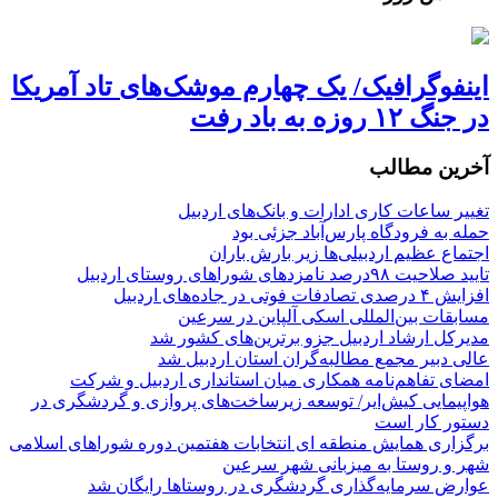
اینفوگرافیک/ یک چهارم موشک‌های تاد آمریکا
در جنگ ۱۲ روزه به باد رفت
آخرین مطالب
تغییر ساعات کاری ادارات و بانک‌های اردبیل
حمله به فرودگاه پارس‌‌آباد جزئی بود
اجتماع عظیم اردبیلی‌ها زیر بارش باران
تایید صلاحیت ۹۸درصد نامزدهای شوراهای روستای اردبیل
افزایش ۴ درصدی تصادفات فوتی در جاده‌های اردبیل
مسابقات بین‌المللی اسکی آلپاین در سرعین
مدیرکل ارشاد اردبیل جزو برترین‌های کشور شد
عالی دبیر مجمع مطالبه‌گران استان اردبیل شد
امضای تفاهم‌نامه همکاری میان استانداری اردبیل و شرکت
هواپیمایی کیش‌ایر/ توسعه زیرساخت‌های پروازی و گردشگری در
دستور کار است
برگزاری همایش منطقه ای انتخابات هفتمین دوره شوراهای اسلامی
شهر و روستا به میزبانی شهر سرعین
عوارض سرمایه‌گذاری گردشگری در روستاها رایگان شد