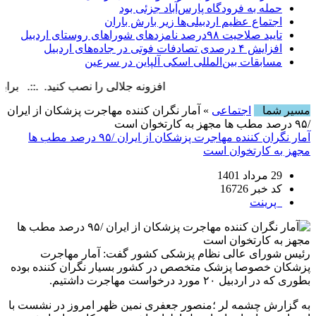
حمله به فرودگاه پارس‌‌آباد جزئی بود
اجتماع عظیم اردبیلی‌ها زیر بارش باران
تایید صلاحیت ۹۸درصد نامزدهای شوراهای روستای اردبیل
افزایش ۴ درصدی تصادفات فوتی در جاده‌های اردبیل
مسابقات بین‌المللی اسکی آلپاین در سرعین
افزونه جلالی را نصب کنید. .::. برابر با : iday, 7 August , 2026
مسیر شما
اجتماعی
» آمار نگران کننده مهاجرت پزشکان از ایران
/۹۵ درصد مطب ها مجهز به کارتخوان است
آمار نگران کننده مهاجرت پزشکان از ایران /۹۵ درصد مطب ها
مجهز به کارتخوان است
29 مرداد 1401
کد خبر 16726
پرینت
رئیس شورای عالی نظام پزشکی کشور گفت: آمار مهاجرت
پزشکان خصوصا پزشک متخصص در کشور بسیار نگران کننده بوده
بطوری که در اردبیل ۲۰ مورد درخواست مهاجرت داشتیم.
به گزارش چشمه لر ؛منصور جعفری نمین ظهر امروز در نشست با