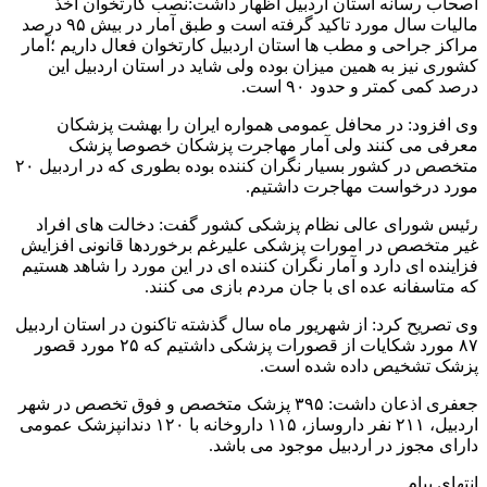
اصحاب رسانه استان اردبیل اظهار داشت:نصب کارتخوان اخذ
مالیات سال مورد تاکید گرفته است و طبق آمار در بیش ۹۵ درصد
مراکز جراحی و مطب ها استان اردبیل کارتخوان فعال داریم ؛آمار
کشوری نیز به همین میزان بوده ولی شاید در استان اردبیل این
درصد کمی کمتر و حدود ۹۰ است.
وی افزود: در محافل عمومی همواره ایران را بهشت پزشکان
معرفی می کنند ولی آمار مهاجرت پزشکان خصوصا پزشک
متخصص در کشور بسیار نگران کننده بوده بطوری که در اردبیل ۲۰
مورد درخواست مهاجرت داشتیم.
رئیس شورای عالی نظام پزشکی کشور گفت: دخالت های افراد
غیر متخصص در امورات پزشکی علیرغم برخوردها قانونی افزایش
فزاینده ای دارد و آمار نگران کننده ای در این مورد را شاهد هستیم
که متاسفانه عده ای با جان مردم بازی می کنند.
وی تصریح کرد: از شهریور ماه سال گذشته تاکنون در استان اردبیل
۸۷ مورد شکایات از قصورات پزشکی داشتیم که ۲۵ مورد قصور
پزشک تشخیص داده شده است.
جعفری اذعان داشت: ۳۹۵ پزشک متخصص و فوق تخصص در شهر
اردبیل، ۲۱۱ نفر داروساز، ۱۱۵ داروخانه با ۱۲۰ دندانپزشک عمومی
دارای مجوز در اردبیل موجود می باشد.
انتهای پیام