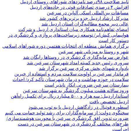
تایید صلاحیت ۹۸درصد نامزدهای شوراهای روستای اردبیل
افزایش ۴ درصدی تصادفات فوتی در جاده‌های اردبیل
مسابقات بین‌المللی اسکی آلپاین در سرعین
مدیرکل ارشاد اردبیل جزو برترین‌های کشور شد
عالی دبیر مجمع مطالبه‌گران استان اردبیل شد
امضای تفاهم‌نامه همکاری میان استانداری اردبیل و شرکت
هواپیمایی کیش‌ایر/ توسعه زیرساخت‌های پروازی و گردشگری در
دستور کار است
برگزاری همایش منطقه ای انتخابات هفتمین دوره شوراهای اسلامی
شهر و روستا به میزبانی شهر سرعین
عوارض سرمایه‌گذاری گردشگری در روستاها رایگان شد
سروری رئیس جدید کمیته امداد شهرستان سرعین شد
یادواره شهدای بخش مرکزی سرعین برگزار شد
فرماندار سرعین بر اولویت سلامت مردم و استفاده از خیرین
سلامت در حوزه بهداشت و درمان شهرستان تأکید کرد/ احداث
بیمارستان سرعین ضرورتی انکار ناپذیر است
ورود سالانه هشت میلیون گردشگر به شهرستان سرعین
استانداراردبیل: سه هزار و ۵۰۰ میلیارد ریال برای تکمیل راه‌آهن
اردبیل تخصیص یافت
اسطوره فوتبال در زادگاهش اردبیل پا به توپ می‌شود
سخنگوی دولت: از سرمایه‌گذاران برای رشد تولید حمایت می کنیم
ضرورت تدوین افق گردشگری سرعین با محوریت هوشمندسازی/
طرح‌های مختلف گردشگری در شهرستان سرعین در دست
اجراست