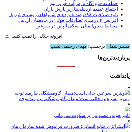
حمله به فرودگاه پارس‌‌آباد جزئی بود
اجتماع عظیم اردبیلی‌ها زیر بارش باران
تایید صلاحیت ۹۸درصد نامزدهای شوراهای روستای اردبیل
افزایش ۴ درصدی تصادفات فوتی در جاده‌های اردبیل
مسابقات بین‌المللی اسکی آلپاین در سرعین
افزونه جلالی را نصب کنید. .::. برابر با :  August , 2026
مسیر شما
برچسب:
مهدی رحیمی نسب
پربازدیدترین‌ها
یادداشت
ویترین سرعین خالی است؛میدان گاومیشگلی نیازمند توجه
تاثیر هوش مصنوعی بر سکوت سازمانی