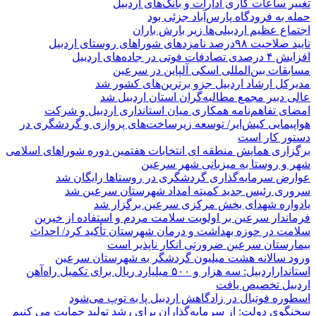
تغییر ساعات کاری ادارات و بانک‌های اردبیل
حمله به فرودگاه پارس‌‌آباد جزئی بود
اجتماع عظیم اردبیلی‌ها زیر بارش باران
تایید صلاحیت ۹۸درصد نامزدهای شوراهای روستای اردبیل
افزایش ۴ درصدی تصادفات فوتی در جاده‌های اردبیل
مسابقات بین‌المللی اسکی آلپاین در سرعین
مدیرکل ارشاد اردبیل جزو برترین‌های کشور شد
عالی دبیر مجمع مطالبه‌گران استان اردبیل شد
امضای تفاهم‌نامه همکاری میان استانداری اردبیل و شرکت
هواپیمایی کیش‌ایر/ توسعه زیرساخت‌های پروازی و گردشگری در
دستور کار است
برگزاری همایش منطقه ای انتخابات هفتمین دوره شوراهای اسلامی
شهر و روستا به میزبانی شهر سرعین
عوارض سرمایه‌گذاری گردشگری در روستاها رایگان شد
سروری رئیس جدید کمیته امداد شهرستان سرعین شد
یادواره شهدای بخش مرکزی سرعین برگزار شد
فرماندار سرعین بر اولویت سلامت مردم و استفاده از خیرین
سلامت در حوزه بهداشت و درمان شهرستان تأکید کرد/ احداث
بیمارستان سرعین ضرورتی انکار ناپذیر است
ورود سالانه هشت میلیون گردشگر به شهرستان سرعین
استانداراردبیل: سه هزار و ۵۰۰ میلیارد ریال برای تکمیل راه‌آهن
اردبیل تخصیص یافت
اسطوره فوتبال در زادگاهش اردبیل پا به توپ می‌شود
سخنگوی دولت: از سرمایه‌گذاران برای رشد تولید حمایت می کنیم