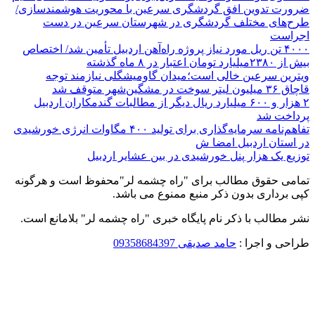
ضرورت تدوین افق گردشگری سرعین با محوریت هوشمندسازی/
طرح‌های مختلف گردشگری در شهرستان سرعین در دست
اجراست
۴۰۰۰ تن ریل مورد نیاز پروژه راه‌آهن اردبیل تأمین شد/ اختصاص
بیش از ۲۳۸۰میلیارد تومان اعتبار در ۸ ماه گذشته
ویترین سرعین خالی است؛میدان گاومیشگلی نیازمند توجه
قاچاق ۳۶ میلیون لیتر سوخت در مشگین‌شهر متوقف شد
۲ هزار و ۶۰۰‌ میلیارد ریال دیگر از مطالبات گندمکاران اردبیل
پرداخت شد
تفاهم‌نامه سرمایه‌گذاری برای تولید ۴۰۰ مگاوات انرژی خورشیدی
در استان اردبیل امضا ش
توزیع یک هزار پنل خورشیدی در بین عشایر اردبیل
تمامی حقوق مطالب برای "راه چشمه لر"محفوظ است و هرگونه
کپی برداری بدون ذکر منبع ممنوع می باشد.
نشر مطالب با ذکر نام پایگاه خبری "راه چشمه لر" بلامانع است.
طراحی و اجرا :
حامد صدیقی 09358684397