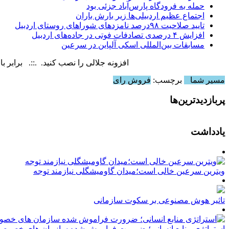
حمله به فرودگاه پارس‌‌آباد جزئی بود
اجتماع عظیم اردبیلی‌ها زیر بارش باران
تایید صلاحیت ۹۸درصد نامزدهای شوراهای روستای اردبیل
افزایش ۴ درصدی تصادفات فوتی در جاده‌های اردبیل
مسابقات بین‌المللی اسکی آلپاین در سرعین
افزونه جلالی را نصب کنید. .::. برابر با : Thursday, 6 August , 2026
مسیر شما
برچسب:
فروش رای
پربازدیدترین‌ها
یادداشت
ویترین سرعین خالی است؛میدان گاومیشگلی نیازمند توجه
تاثیر هوش مصنوعی بر سکوت سازمانی
استراتژی منابع انسانی؛ ضرورت فراموش شده سازمان های خصوصی