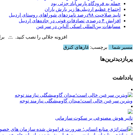
حمله به فرودگاه پارس‌‌آباد جزئی بود
اجتماع عظیم اردبیلی‌ها زیر بارش باران
تایید صلاحیت ۹۸درصد نامزدهای شوراهای روستای اردبیل
افزایش ۴ درصدی تصادفات فوتی در جاده‌های اردبیل
مسابقات بین‌المللی اسکی آلپاین در سرعین
افزونه جلالی را نصب کنید. .::. برابر با : iday, 7 August , 2026
مسیر شما
برچسب:
غارهای کنزق
پربازدیدترین‌ها
یادداشت
ویترین سرعین خالی است؛میدان گاومیشگلی نیازمند توجه
تاثیر هوش مصنوعی بر سکوت سازمانی
استراتژی منابع انسانی؛ ضرورت فراموش شده سازمان های خصوصی