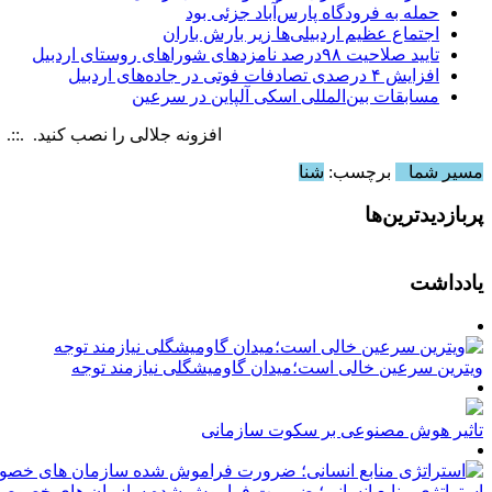
حمله به فرودگاه پارس‌‌آباد جزئی بود
اجتماع عظیم اردبیلی‌ها زیر بارش باران
تایید صلاحیت ۹۸درصد نامزدهای شوراهای روستای اردبیل
افزایش ۴ درصدی تصادفات فوتی در جاده‌های اردبیل
مسابقات بین‌المللی اسکی آلپاین در سرعین
افزونه جلالی را نصب کنید. .::. برابر با : y, 6 August , 2026
مسیر شما
برچسب:
شنا
پربازدیدترین‌ها
یادداشت
ویترین سرعین خالی است؛میدان گاومیشگلی نیازمند توجه
تاثیر هوش مصنوعی بر سکوت سازمانی
استراتژی منابع انسانی؛ ضرورت فراموش شده سازمان های خصوصی