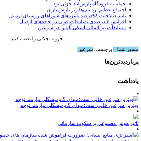
حمله به فرودگاه پارس‌‌آباد جزئی بود
اجتماع عظیم اردبیلی‌ها زیر بارش باران
تایید صلاحیت ۹۸درصد نامزدهای شوراهای روستای اردبیل
افزایش ۴ درصدی تصادفات فوتی در جاده‌های اردبیل
مسابقات بین‌المللی اسکی آلپاین در سرعین
افزونه جلالی را نصب کنید. .::. برابر با : y, 6 August , 2026
مسیر شما
برچسب:
سرعین
پربازدیدترین‌ها
یادداشت
ویترین سرعین خالی است؛میدان گاومیشگلی نیازمند توجه
تاثیر هوش مصنوعی بر سکوت سازمانی
استراتژی منابع انسانی؛ ضرورت فراموش شده سازمان های خصوصی