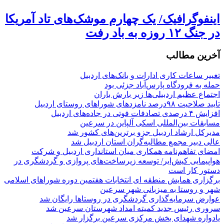
اینفوگرافیک/ یک چهارم موشک‌های تاد آمریکا
در جنگ ۱۲ روزه به باد رفت
آخرین مطالب
تغییر ساعات کاری ادارات و بانک‌های اردبیل
حمله به فرودگاه پارس‌‌آباد جزئی بود
اجتماع عظیم اردبیلی‌ها زیر بارش باران
تایید صلاحیت ۹۸درصد نامزدهای شوراهای روستای اردبیل
افزایش ۴ درصدی تصادفات فوتی در جاده‌های اردبیل
مسابقات بین‌المللی اسکی آلپاین در سرعین
مدیرکل ارشاد اردبیل جزو برترین‌های کشور شد
عالی دبیر مجمع مطالبه‌گران استان اردبیل شد
امضای تفاهم‌نامه همکاری میان استانداری اردبیل و شرکت
هواپیمایی کیش‌ایر/ توسعه زیرساخت‌های پروازی و گردشگری در
دستور کار است
برگزاری همایش منطقه ای انتخابات هفتمین دوره شوراهای اسلامی
شهر و روستا به میزبانی شهر سرعین
عوارض سرمایه‌گذاری گردشگری در روستاها رایگان شد
سروری رئیس جدید کمیته امداد شهرستان سرعین شد
یادواره شهدای بخش مرکزی سرعین برگزار شد