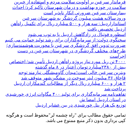
فرماندار سرعین بر اولویت سلامت مردم و استفاده از خیرین
سلامت در حوزه بهداشت و درمان شهرستان تأکید کرد/ احداث
بیمارستان سرعین ضرورتی انکار ناپذیر است
ورود سالانه هشت میلیون گردشگر به شهرستان سرعین
استانداراردبیل: سه هزار و ۵۰۰ میلیارد ریال برای تکمیل راه‌آهن
اردبیل تخصیص یافت
اسطوره فوتبال در زادگاهش اردبیل پا به توپ می‌شود
سخنگوی دولت: از سرمایه‌گذاران برای رشد تولید حمایت می کنیم
ضرورت تدوین افق گردشگری سرعین با محوریت هوشمندسازی/
طرح‌های مختلف گردشگری در شهرستان سرعین در دست
اجراست
۴۰۰۰ تن ریل مورد نیاز پروژه راه‌آهن اردبیل تأمین شد/ اختصاص
بیش از ۲۳۸۰میلیارد تومان اعتبار در ۸ ماه گذشته
ویترین سرعین خالی است؛میدان گاومیشگلی نیازمند توجه
قاچاق ۳۶ میلیون لیتر سوخت در مشگین‌شهر متوقف شد
۲ هزار و ۶۰۰‌ میلیارد ریال دیگر از مطالبات گندمکاران اردبیل
پرداخت شد
تفاهم‌نامه سرمایه‌گذاری برای تولید ۴۰۰ مگاوات انرژی خورشیدی
در استان اردبیل امضا ش
توزیع یک هزار پنل خورشیدی در بین عشایر اردبیل
تمامی حقوق مطالب برای "راه چشمه لر"محفوظ است و هرگونه
کپی برداری بدون ذکر منبع ممنوع می باشد.