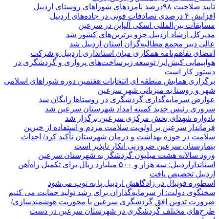
تایید صلاحیت ۹۸درصد نامزدهای شوراهای روستای اردبیل
افزایش ۴ درصدی تصادفات فوتی در جاده‌های اردبیل
مسابقات بین‌المللی اسکی آلپاین در سرعین
مدیرکل ارشاد اردبیل جزو برترین‌های کشور شد
عالی دبیر مجمع مطالبه‌گران استان اردبیل شد
امضای تفاهم‌نامه همکاری میان استانداری اردبیل و شرکت
هواپیمایی کیش‌ایر/ توسعه زیرساخت‌های پروازی و گردشگری در
دستور کار است
برگزاری همایش منطقه ای انتخابات هفتمین دوره شوراهای اسلامی
شهر و روستا به میزبانی شهر سرعین
عوارض سرمایه‌گذاری گردشگری در روستاها رایگان شد
سروری رئیس جدید کمیته امداد شهرستان سرعین شد
یادواره شهدای بخش مرکزی سرعین برگزار شد
فرماندار سرعین بر اولویت سلامت مردم و استفاده از خیرین
سلامت در حوزه بهداشت و درمان شهرستان تأکید کرد/ احداث
بیمارستان سرعین ضرورتی انکار ناپذیر است
ورود سالانه هشت میلیون گردشگر به شهرستان سرعین
استانداراردبیل: سه هزار و ۵۰۰ میلیارد ریال برای تکمیل راه‌آهن
اردبیل تخصیص یافت
اسطوره فوتبال در زادگاهش اردبیل پا به توپ می‌شود
سخنگوی دولت: از سرمایه‌گذاران برای رشد تولید حمایت می کنیم
ضرورت تدوین افق گردشگری سرعین با محوریت هوشمندسازی/
طرح‌های مختلف گردشگری در شهرستان سرعین در دست