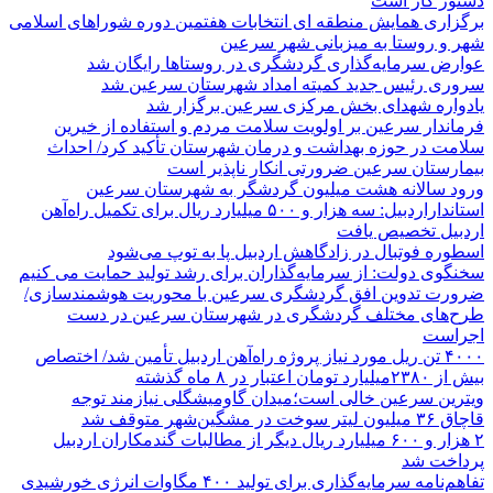
دستور کار است
برگزاری همایش منطقه ای انتخابات هفتمین دوره شوراهای اسلامی
شهر و روستا به میزبانی شهر سرعین
عوارض سرمایه‌گذاری گردشگری در روستاها رایگان شد
سروری رئیس جدید کمیته امداد شهرستان سرعین شد
یادواره شهدای بخش مرکزی سرعین برگزار شد
فرماندار سرعین بر اولویت سلامت مردم و استفاده از خیرین
سلامت در حوزه بهداشت و درمان شهرستان تأکید کرد/ احداث
بیمارستان سرعین ضرورتی انکار ناپذیر است
ورود سالانه هشت میلیون گردشگر به شهرستان سرعین
استانداراردبیل: سه هزار و ۵۰۰ میلیارد ریال برای تکمیل راه‌آهن
اردبیل تخصیص یافت
اسطوره فوتبال در زادگاهش اردبیل پا به توپ می‌شود
سخنگوی دولت: از سرمایه‌گذاران برای رشد تولید حمایت می کنیم
ضرورت تدوین افق گردشگری سرعین با محوریت هوشمندسازی/
طرح‌های مختلف گردشگری در شهرستان سرعین در دست
اجراست
۴۰۰۰ تن ریل مورد نیاز پروژه راه‌آهن اردبیل تأمین شد/ اختصاص
بیش از ۲۳۸۰میلیارد تومان اعتبار در ۸ ماه گذشته
ویترین سرعین خالی است؛میدان گاومیشگلی نیازمند توجه
قاچاق ۳۶ میلیون لیتر سوخت در مشگین‌شهر متوقف شد
۲ هزار و ۶۰۰‌ میلیارد ریال دیگر از مطالبات گندمکاران اردبیل
پرداخت شد
تفاهم‌نامه سرمایه‌گذاری برای تولید ۴۰۰ مگاوات انرژی خورشیدی