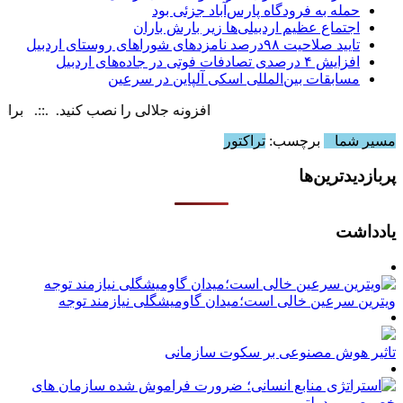
حمله به فرودگاه پارس‌‌آباد جزئی بود
اجتماع عظیم اردبیلی‌ها زیر بارش باران
تایید صلاحیت ۹۸درصد نامزدهای شوراهای روستای اردبیل
افزایش ۴ درصدی تصادفات فوتی در جاده‌های اردبیل
مسابقات بین‌المللی اسکی آلپاین در سرعین
افزونه جلالی را نصب کنید. .::. برابر با : day, 7 August , 2026
مسیر شما
برچسب:
تراکتور
پربازدیدترین‌ها
یادداشت
ویترین سرعین خالی است؛میدان گاومیشگلی نیازمند توجه
تاثیر هوش مصنوعی بر سکوت سازمانی