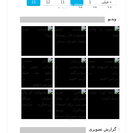
« قبلی
1
…
11
12
13
14
15
16
بعدی »
:: ویدیو
:: گزارش تصویری