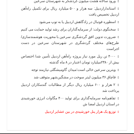
ورود سالانه هشت میلیون گردشگر به شهرستان سرعین
استانداراردبیل: سه هزار و ۵۰۰ میلیارد ریال برای تکمیل راه‌آهن
اردبیل تخصیص یافت
اسطوره فوتبال در زادگاهش اردبیل پا به توپ می‌شود
سخنگوی دولت: از سرمایه‌گذاران برای رشد تولید حمایت می کنیم
ضرورت تدوین افق گردشگری سرعین با محوریت هوشمندسازی/
طرح‌های مختلف گردشگری در شهرستان سرعین در دست
اجراست
۴۰۰۰ تن ریل مورد نیاز پروژه راه‌آهن اردبیل تأمین شد/ اختصاص
بیش از ۲۳۸۰میلیارد تومان اعتبار در ۸ ماه گذشته
ویترین سرعین خالی است؛میدان گاومیشگلی نیازمند توجه
قاچاق ۳۶ میلیون لیتر سوخت در مشگین‌شهر متوقف شد
۲ هزار و ۶۰۰‌ میلیارد ریال دیگر از مطالبات گندمکاران اردبیل
پرداخت شد
تفاهم‌نامه سرمایه‌گذاری برای تولید ۴۰۰ مگاوات انرژی خورشیدی
در استان اردبیل امضا ش
توزیع یک هزار پنل خورشیدی در بین عشایر اردبیل