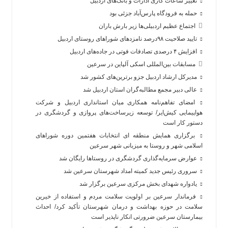
تغییر ساعات کاری ادارات و بانک‌های اردبیل
حمله به فرودگاه پارس‌‌آباد جزئی بود
اجتماع عظیم اردبیلی‌ها زیر بارش باران
تایید صلاحیت ۹۸درصد نامزدهای شوراهای روستای اردبیل
افزایش ۴ درصدی تصادفات فوتی در جاده‌های اردبیل
مسابقات بین‌المللی اسکی آلپاین در سرعین
مدیرکل ارشاد اردبیل جزو برترین‌های کشور شد
عالی دبیر مجمع مطالبه‌گران استان اردبیل شد
امضای تفاهم‌نامه همکاری میان استانداری اردبیل و شرکت
هواپیمایی کیش‌ایر/ توسعه زیرساخت‌های پروازی و گردشگری در
دستور کار است
برگزاری همایش منطقه ای انتخابات هفتمین دوره شوراهای
اسلامی شهر و روستا به میزبانی شهر سرعین
عوارض سرمایه‌گذاری گردشگری در روستاها رایگان شد
سروری رئیس جدید کمیته امداد شهرستان سرعین شد
یادواره شهدای بخش مرکزی سرعین برگزار شد
فرماندار سرعین بر اولویت سلامت مردم و استفاده از خیرین
سلامت در حوزه بهداشت و درمان شهرستان تأکید کرد/ احداث
بیمارستان سرعین ضرورتی انکار ناپذیر است