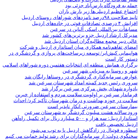
حمله به فرودگاه پارس‌‌آباد جزئی بود
اجتماع عظیم اردبیلی‌ها زیر بارش باران
تایید صلاحیت ۹۸درصد نامزدهای شوراهای روستای اردبیل
افزایش ۴ درصدی تصادفات فوتی در جاده‌های اردبیل
مسابقات بین‌المللی اسکی آلپاین در سرعین
مدیرکل ارشاد اردبیل جزو برترین‌های کشور شد
عالی دبیر مجمع مطالبه‌گران استان اردبیل شد
امضای تفاهم‌نامه همکاری میان استانداری اردبیل و شرکت
هواپیمایی کیش‌ایر/ توسعه زیرساخت‌های پروازی و گردشگری در
دستور کار است
برگزاری همایش منطقه ای انتخابات هفتمین دوره شوراهای اسلامی
شهر و روستا به میزبانی شهر سرعین
عوارض سرمایه‌گذاری گردشگری در روستاها رایگان شد
سروری رئیس جدید کمیته امداد شهرستان سرعین شد
یادواره شهدای بخش مرکزی سرعین برگزار شد
فرماندار سرعین بر اولویت سلامت مردم و استفاده از خیرین
سلامت در حوزه بهداشت و درمان شهرستان تأکید کرد/ احداث
بیمارستان سرعین ضرورتی انکار ناپذیر است
ورود سالانه هشت میلیون گردشگر به شهرستان سرعین
استانداراردبیل: سه هزار و ۵۰۰ میلیارد ریال برای تکمیل راه‌آهن
اردبیل تخصیص یافت
اسطوره فوتبال در زادگاهش اردبیل پا به توپ می‌شود
سخنگوی دولت: از سرمایه‌گذاران برای رشد تولید حمایت می کنیم