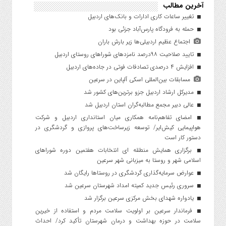
آخرین مطالب
تغییر ساعات کاری ادارات و بانک‌های اردبیل
حمله به فرودگاه پارس‌‌آباد جزئی بود
اجتماع عظیم اردبیلی‌ها زیر بارش باران
تایید صلاحیت ۹۸درصد نامزدهای شوراهای روستای اردبیل
افزایش ۴ درصدی تصادفات فوتی در جاده‌های اردبیل
مسابقات بین‌المللی اسکی آلپاین در سرعین
مدیرکل ارشاد اردبیل جزو برترین‌های کشور شد
عالی دبیر مجمع مطالبه‌گران استان اردبیل شد
امضای تفاهم‌نامه همکاری میان استانداری اردبیل و شرکت
هواپیمایی کیش‌ایر/ توسعه زیرساخت‌های پروازی و گردشگری در
دستور کار است
برگزاری همایش منطقه ای انتخابات هفتمین دوره شوراهای
اسلامی شهر و روستا به میزبانی شهر سرعین
عوارض سرمایه‌گذاری گردشگری در روستاها رایگان شد
سروری رئیس جدید کمیته امداد شهرستان سرعین شد
یادواره شهدای بخش مرکزی سرعین برگزار شد
فرماندار سرعین بر اولویت سلامت مردم و استفاده از خیرین
سلامت در حوزه بهداشت و درمان شهرستان تأکید کرد/ احداث