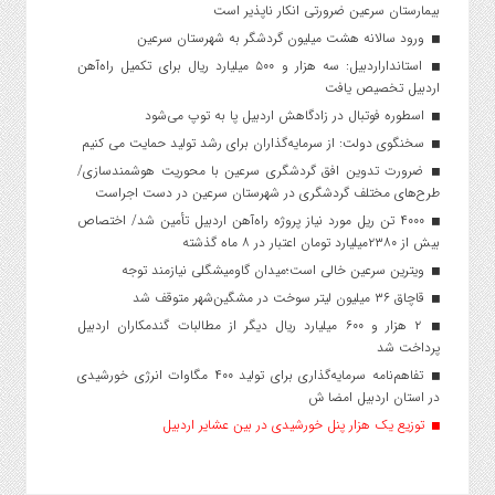
بیمارستان سرعین ضرورتی انکار ناپذیر است
ورود سالانه هشت میلیون گردشگر به شهرستان سرعین
استانداراردبیل: سه هزار و ۵۰۰ میلیارد ریال برای تکمیل راه‌آهن
اردبیل تخصیص یافت
اسطوره فوتبال در زادگاهش اردبیل پا به توپ می‌شود
سخنگوی دولت: از سرمایه‌گذاران برای رشد تولید حمایت می کنیم
ضرورت تدوین افق گردشگری سرعین با محوریت هوشمندسازی/
طرح‌های مختلف گردشگری در شهرستان سرعین در دست اجراست
۴۰۰۰ تن ریل مورد نیاز پروژه راه‌آهن اردبیل تأمین شد/ اختصاص
بیش از ۲۳۸۰میلیارد تومان اعتبار در ۸ ماه گذشته
ویترین سرعین خالی است؛میدان گاومیشگلی نیازمند توجه
قاچاق ۳۶ میلیون لیتر سوخت در مشگین‌شهر متوقف شد
۲ هزار و ۶۰۰‌ میلیارد ریال دیگر از مطالبات گندمکاران اردبیل
پرداخت شد
تفاهم‌نامه سرمایه‌گذاری برای تولید ۴۰۰ مگاوات انرژی خورشیدی
در استان اردبیل امضا ش
توزیع یک هزار پنل خورشیدی در بین عشایر اردبیل