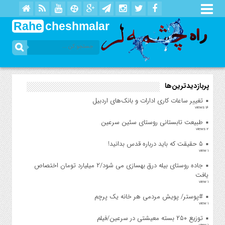
Rahe
cheshmalar
پربازدیدترین‌ها
تغییر ساعات کاری ادارات و بانک‌های اردبیل
16 views
طبیعت تابستانی روستای سئین سرعین
2 views
۵ حقیقت که باید درباره قدس بدانید!
1 view
جاده روستای بیله درق بهسازی می شود/۲ میلیارد تومان اختصاص
یافت
1 view
#پوستر/ پویش مردمی هر خانه یک پرچم
1 view
توزیع ۲۵۰ بسته معیشتی در سرعین/فیلم