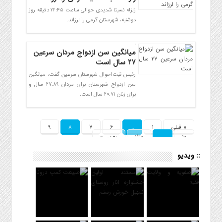
زلزله نسبتا شدیدی حوالی ساعت 22:45 دقیقه روز
دوشنبه، شهرستان گرمی را لرزاند.
میانگین سن ازدواج مردان سرعین
۲۷ سال است
رئیس ثبت‌احوال شهرستان سرعین گفت: میانگین
سن ازدواج شهرستان برای مردان ۲۷.۸۹ سال و
برای زنان ۲۰.۷۱ سال است.
« قبلی
1
…
6
7
8
9
10
…
130
بعدی »
:: ویدیو