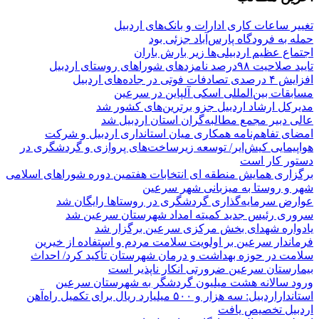
تغییر ساعات کاری ادارات و بانک‌های اردبیل
حمله به فرودگاه پارس‌‌آباد جزئی بود
اجتماع عظیم اردبیلی‌ها زیر بارش باران
تایید صلاحیت ۹۸درصد نامزدهای شوراهای روستای اردبیل
افزایش ۴ درصدی تصادفات فوتی در جاده‌های اردبیل
مسابقات بین‌المللی اسکی آلپاین در سرعین
مدیرکل ارشاد اردبیل جزو برترین‌های کشور شد
عالی دبیر مجمع مطالبه‌گران استان اردبیل شد
امضای تفاهم‌نامه همکاری میان استانداری اردبیل و شرکت
هواپیمایی کیش‌ایر/ توسعه زیرساخت‌های پروازی و گردشگری در
دستور کار است
برگزاری همایش منطقه ای انتخابات هفتمین دوره شوراهای اسلامی
شهر و روستا به میزبانی شهر سرعین
عوارض سرمایه‌گذاری گردشگری در روستاها رایگان شد
سروری رئیس جدید کمیته امداد شهرستان سرعین شد
یادواره شهدای بخش مرکزی سرعین برگزار شد
فرماندار سرعین بر اولویت سلامت مردم و استفاده از خیرین
سلامت در حوزه بهداشت و درمان شهرستان تأکید کرد/ احداث
بیمارستان سرعین ضرورتی انکار ناپذیر است
ورود سالانه هشت میلیون گردشگر به شهرستان سرعین
استانداراردبیل: سه هزار و ۵۰۰ میلیارد ریال برای تکمیل راه‌آهن
اردبیل تخصیص یافت