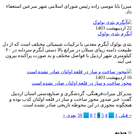
میرزا بابا موسی زاده رئیس شورای اسلامی شهر سرعین استعفاء
داد.
22 اردیبهشت 1403
آبگرم یئدی بولوک
یئدی بولوک آبگرم معدنی با ترکیبات شیمیائی مختلف است که از دل
طبیعت دامنه زیبای سبلان در مراتع بالا دستی آبگرم سردابه در ۲۰
کیلومتری شهر اردبیل با فواصل مختلف و به صورت پراکنده بیرون
می آیند.
16 اردیبهشت 1403
مجوز ساخت و ساز در قلعه اولتان صادر نشده است
مدیرکل میراث‌فرهنگی، گردشگری و صنایع‌دستی استان اردبیل
گفت: خبر صدور مجوز ساخت و ساز در قلعه اولتان کذب بوده و
هیچگونه مجوزی در این محوطه تاریخی صادر نشده است.
« قبلی
1
…
4
5
6
7
8
…
59
بعدی »
:: ویدیو