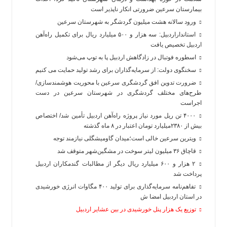
بیمارستان سرعین ضرورتی انکار ناپذیر است
ورود سالانه هشت میلیون گردشگر به شهرستان سرعین
استانداراردبیل: سه هزار و ۵۰۰ میلیارد ریال برای تکمیل راه‌آهن
اردبیل تخصیص یافت
اسطوره فوتبال در زادگاهش اردبیل پا به توپ می‌شود
سخنگوی دولت: از سرمایه‌گذاران برای رشد تولید حمایت می کنیم
ضرورت تدوین افق گردشگری سرعین با محوریت هوشمندسازی/
طرح‌های مختلف گردشگری در شهرستان سرعین در دست
اجراست
۴۰۰۰ تن ریل مورد نیاز پروژه راه‌آهن اردبیل تأمین شد/ اختصاص
بیش از ۲۳۸۰میلیارد تومان اعتبار در ۸ ماه گذشته
ویترین سرعین خالی است؛میدان گاومیشگلی نیازمند توجه
قاچاق ۳۶ میلیون لیتر سوخت در مشگین‌شهر متوقف شد
۲ هزار و ۶۰۰‌ میلیارد ریال دیگر از مطالبات گندمکاران اردبیل
پرداخت شد
تفاهم‌نامه سرمایه‌گذاری برای تولید ۴۰۰ مگاوات انرژی خورشیدی
در استان اردبیل امضا ش
توزیع یک هزار پنل خورشیدی در بین عشایر اردبیل