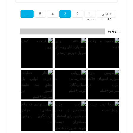
« قبلی
1
2
3
4
5
…
59
بعدی »
:: ویدیو