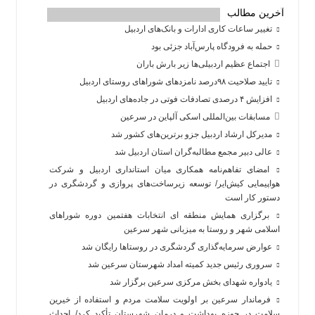
آخرین مطالب
تغییر ساعات کاری ادارات و بانک‌های اردبیل
حمله به فرودگاه پارس‌‌آباد جزئی بود
اجتماع عظیم اردبیلی‌ها زیر بارش باران
تایید صلاحیت ۹۸درصد نامزدهای شوراهای روستای اردبیل
افزایش ۴ درصدی تصادفات فوتی در جاده‌های اردبیل
مسابقات بین‌المللی اسکی آلپاین در سرعین
مدیرکل ارشاد اردبیل جزو برترین‌های کشور شد
عالی دبیر مجمع مطالبه‌گران استان اردبیل شد
امضای تفاهم‌نامه همکاری میان استانداری اردبیل و شرکت
هواپیمایی کیش‌ایر/ توسعه زیرساخت‌های پروازی و گردشگری در
دستور کار است
برگزاری همایش منطقه ای انتخابات هفتمین دوره شوراهای
اسلامی شهر و روستا به میزبانی شهر سرعین
عوارض سرمایه‌گذاری گردشگری در روستاها رایگان شد
سروری رئیس جدید کمیته امداد شهرستان سرعین شد
یادواره شهدای بخش مرکزی سرعین برگزار شد
فرماندار سرعین بر اولویت سلامت مردم و استفاده از خیرین
سلامت در حوزه بهداشت و درمان شهرستان تأکید کرد/ احداث