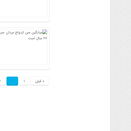
« قبلی
1
…
6