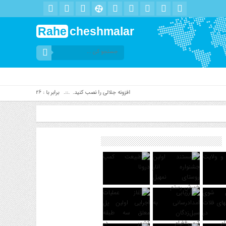
Rahe
cheshmalar
افزونه جلالی را نصب کنید. .::. برابر با : Wednesday, 5 August , 2026