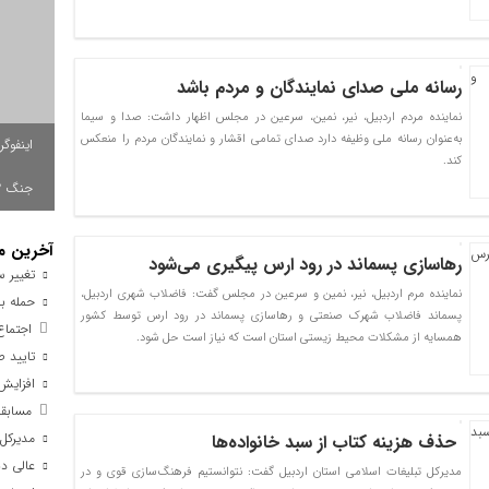
رسانه ملی صدای نمایندگان و مردم باشد
نماینده مردم اردبیل، نیر، نمین، سرعین در مجلس اظهار داشت: صدا و سیما
به‌عنوان رسانه ملی وظیفه دارد صدای تمامی اقشار و نمایندگان مردم را منعکس
اینفوگ
کند.
جنگ ۱۲ روزه به باد رفت
آخرین م
رهاسازی پسماند در رود ارس پیگیری می‌شود
تغییر س
نماینده مرم اردبیل، نیر، نمین و سرعین در مجلس گفت: فاضلاب شهری اردبیل،
حمله به 
پسماند فاضلاب شهرک صنعتی و رهاسازی پسماند در رود ارس توسط کشور
اجتماع 
همسایه از مشکلات محیط زیستی استان است که نیاز است حل شود.
تایید صلاحیت ۹۸درصد نامز
افزایش ۴ درصدی تصادفات فوتی در جاده‌های
مسابقات
مدیرکل 
حذف هزینه کتاب از سبد خانواده‌ها
عالی دب
مدیرکل تبلیغات اسلامی استان اردبیل گفت: نتوانستیم فرهنگ‌سازی قوی و در