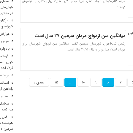
امضای ت
حوزه کتاب‌خوانی انجام دهیم زیرا مردم اکنون هزینه برای کتاب را فراموش
هواپیمایی
کرده‌اند.
در دستور 
برگزار
شوراهای ا
عوارض س
میانگین سن ازدواج مردان سرعین ۲۷ سال است
سروری ر
رئیس ثبت‌احوال شهرستان سرعین گفت: میانگین سن ازدواج شهرستان برای
یادواره
مردان ۲۷.۸۹ سال و برای زنان ۲۰.۷۱ سال است.
فرماندا
خیرین سل
کرد/ احدا
ورود سا
7
8
9
10
…
116
بعدی »
راه‌آهن 
اسطوره 
سخنگوی 
می کنیم
ضرورت
هوشمندس
سرعین د