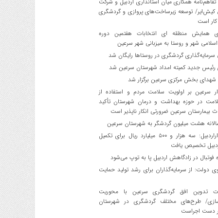
فاهم‌نامه همکاری میان استانداری اردبیل و شرکت
 کیش‌ایر/ توسعه زیرساخت‌های پروازی و گردشگری
کار است
ی همایش منطقه ای انتخابات هفتمین دوره
سلامی شهر و روستا به میزبانی شهر سرعین
رمایه‌گذاری گردشگری در روستاها رایگان شد
ئیس جدید کمیته امداد شهرستان سرعین شد
 شهدای بخش مرکزی سرعین برگزار شد
ر سرعین بر اولویت سلامت مردم و استفاده از
امت در حوزه بهداشت و درمان شهرستان تأکید
ث بیمارستان سرعین ضرورتی انکار ناپذیر است
لانه هشت میلیون گردشگر به شهرستان سرعین
استانداراردبیل: سه هزار و ۵۰۰ میلیارد ریال برای تکمیل
اردبیل تخصیص یافت
فوتبال در زادگاهش اردبیل پا به توپ می‌شود
دولت: از سرمایه‌گذاران برای رشد تولید حمایت
 تدوین افق گردشگری سرعین با محوریت
ازی/ طرح‌های مختلف گردشگری در شهرستان
ر دست اجراست