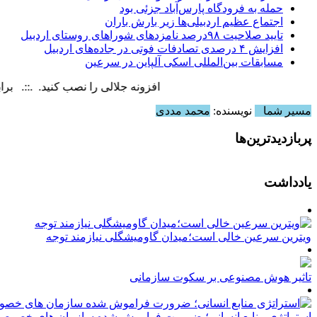
حمله به فرودگاه پارس‌‌آباد جزئی بود
اجتماع عظیم اردبیلی‌ها زیر بارش باران
تایید صلاحیت ۹۸درصد نامزدهای شوراهای روستای اردبیل
افزایش ۴ درصدی تصادفات فوتی در جاده‌های اردبیل
مسابقات بین‌المللی اسکی آلپاین در سرعین
افزونه جلالی را نصب کنید. .::. برابر با : unday, 9 August , 2026
مسیر شما
نویسنده:
محمد مددی
پربازدیدترین‌ها
یادداشت
ویترین سرعین خالی است؛میدان گاومیشگلی نیازمند توجه
تاثیر هوش مصنوعی بر سکوت سازمانی
استراتژی منابع انسانی؛ ضرورت فراموش شده سازمان های خصوصی