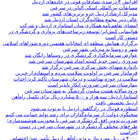
افزایش ۴ درصدی تصادفات فوتی در جاده‌های اردبیل
مسابقات بین‌المللی اسکی آلپاین در سرعین
مدیرکل ارشاد اردبیل جزو برترین‌های کشور شد
عالی دبیر مجمع مطالبه‌گران استان اردبیل شد
امضای تفاهم‌نامه همکاری میان استانداری اردبیل و شرکت
هواپیمایی کیش‌ایر/ توسعه زیرساخت‌های پروازی و گردشگری در
دستور کار است
برگزاری همایش منطقه ای انتخابات هفتمین دوره شوراهای اسلامی
شهر و روستا به میزبانی شهر سرعین
عوارض سرمایه‌گذاری گردشگری در روستاها رایگان شد
سروری رئیس جدید کمیته امداد شهرستان سرعین شد
یادواره شهدای بخش مرکزی سرعین برگزار شد
فرماندار سرعین بر اولویت سلامت مردم و استفاده از خیرین
سلامت در حوزه بهداشت و درمان شهرستان تأکید کرد/ احداث
بیمارستان سرعین ضرورتی انکار ناپذیر است
ورود سالانه هشت میلیون گردشگر به شهرستان سرعین
استانداراردبیل: سه هزار و ۵۰۰ میلیارد ریال برای تکمیل راه‌آهن
اردبیل تخصیص یافت
اسطوره فوتبال در زادگاهش اردبیل پا به توپ می‌شود
سخنگوی دولت: از سرمایه‌گذاران برای رشد تولید حمایت می کنیم
ضرورت تدوین افق گردشگری سرعین با محوریت هوشمندسازی/
طرح‌های مختلف گردشگری در شهرستان سرعین در دست
اجراست
۴۰۰۰ تن ریل مورد نیاز پروژه راه‌آهن اردبیل تأمین شد/ اختصاص