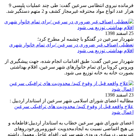
فرمانده نیروی انتظامی سرعین گفت: طی چند عملیات پلیسی 9
هزار عدد انواع مواد محترقه غیرمجاز کشف و 2 متهم دستگیر شد.
25 اسفند 1398
شهردار سرعین در گفتگو با چشمه لر مطرح کرد؛
تعطیلی اصناف غیر ضروری در سرعین /برای تمام خانوار شهری
اقلام بهداشتی توزیع می شود
شهردار سرعین گفت: طبق اقدامات انجام شده، جهت پیشگیری از
ویروس کرونا برای تمام خانوارهای شهر سرعین، اقلام بهداشتی
بصورت خانه به خانه توزیع می شود.
23 اسفند 1398
مطالبه اعضای شورای اسلامی شهر سرعین از استاندار اردبیل :
علاج واقعه قبل از وقوع کنید/ محدودیت های ترافیکی سرعین
اعمال شود
اعضای شورای شهر سرعین خطاب به استاندار اردبیل:قاطعانه و
بی هیچ اغماضی نسبت به ایجادمحدویت عبورومرورخودروهای
غیربومی درمبادی ورودی شهرسرعین اقدام عاجل معمول داشته