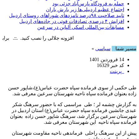
حمله به فرودگاه پارس‌‌آباد جزئی بود
اجتماع عظیم اردبیلی‌ها زیر بارش باران
تایید صلاحیت ۹۸درصد نامزدهای شوراهای روستای اردبیل
افزایش ۴ درصدی تصادفات فوتی در جاده‌های اردبیل
مسابقات بین‌المللی اسکی آلپاین در سرعین
افزونه جلالی را نصب کنید. .::. برابر با : iday, 7 August , 2026
مسیر شما
سیاسی
»
14 فروردین 1401
کد خبر 16329
پرینت
طی حکمی از سوی فرمانده سپاه حضرت عباس(ع)،شاپور حسن
زاده بعنوان فرمانده سپاه ناحیه شهرستان سرعین معرفی شد.
به گزارش چشمه لر ؛ طی مراسمی که با حضور سرهنگ شکر
عبدی جانشین فرمانده سپاه حضرت عباس(ع) استان اردبیل در
شهرستان سرعین برگزار شد، سرهنگ شاپور حسن زاده بعنوان
فرمانده سپاه ناحیه این شهرستان معرفی شد.
پیش از این سرهنگ راحلی فرماندهی ناحیه مقاومت شهرستان
سرعین را برعهده داشت.