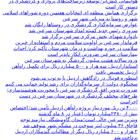
هواپیمایی کیش‌ایر/ توسعه زیرساخت‌های پروازی و گردشگری در
دستور کار است
برگزاری همایش منطقه ای انتخابات هفتمین دوره شوراهای اسلامی
شهر و روستا به میزبانی شهر سرعین
عوارض سرمایه‌گذاری گردشگری در روستاها رایگان شد
سروری رئیس جدید کمیته امداد شهرستان سرعین شد
یادواره شهدای بخش مرکزی سرعین برگزار شد
فرماندار سرعین بر اولویت سلامت مردم و استفاده از خیرین
سلامت در حوزه بهداشت و درمان شهرستان تأکید کرد/ احداث
بیمارستان سرعین ضرورتی انکار ناپذیر است
ورود سالانه هشت میلیون گردشگر به شهرستان سرعین
استانداراردبیل: سه هزار و ۵۰۰ میلیارد ریال برای تکمیل راه‌آهن
اردبیل تخصیص یافت
اسطوره فوتبال در زادگاهش اردبیل پا به توپ می‌شود
سخنگوی دولت: از سرمایه‌گذاران برای رشد تولید حمایت می کنیم
ضرورت تدوین افق گردشگری سرعین با محوریت هوشمندسازی/
طرح‌های مختلف گردشگری در شهرستان سرعین در دست
اجراست
۴۰۰۰ تن ریل مورد نیاز پروژه راه‌آهن اردبیل تأمین شد/ اختصاص
بیش از ۲۳۸۰میلیارد تومان اعتبار در ۸ ماه گذشته
ویترین سرعین خالی است؛میدان گاومیشگلی نیازمند توجه
قاچاق ۳۶ میلیون لیتر سوخت در مشگین‌شهر متوقف شد
۲ هزار و ۶۰۰‌ میلیارد ریال دیگر از مطالبات گندمکاران اردبیل
پرداخت شد