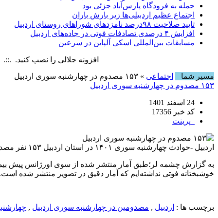
حمله به فرودگاه پارس‌‌آباد جزئی بود
اجتماع عظیم اردبیلی‌ها زیر بارش باران
تایید صلاحیت ۹۸درصد نامزدهای شوراهای روستای اردبیل
افزایش ۴ درصدی تصادفات فوتی در جاده‌های اردبیل
مسابقات بین‌المللی اسکی آلپاین در سرعین
افزونه جلالی را نصب کنید. .::. برابر با : y, 6 August , 2026
مسیر شما
اجتماعی
» ۱۵۳ مصدوم در چهارشنبه سوری اردبیل
۱۵۳ مصدوم در چهارشنبه سوری اردبیل
24 اسفند 1401
کد خبر 17356
پرینت
اردبیل -حوادث چهارشنبه‌ سوری ۱۴۰۱ در استان اردبیل ۱۵۳ نفر مصدوم داشته است.
خوشبختانه فوتی نداشته‌ایم که آمار دقیق در تصویر منتشر شده است.
برچسب ها :
اردبیل
,
مصدومین در چهارشنبه سوری اردبیل
,
چهارشنبه