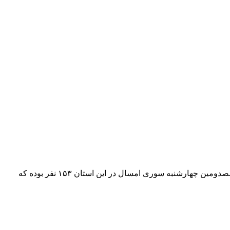
به گزارش چشمه لر؛طبق آمار منتشر شده از سوی اورژانس پیش بیمارستانی و مدیریت حوادث دانشگاه علوم پزشکی استان اردبیل تعداد مصدومین چهارشنبه سوری امسال در این استان ۱۵۳ نفر بوده که