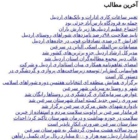
آخرین مطالب
تغییر ساعات کاری ادارات و بانک‌های اردبیل
حمله به فرودگاه پارس‌‌آباد جزئی بود
اجتماع عظیم اردبیلی‌ها زیر بارش باران
تایید صلاحیت ۹۸درصد نامزدهای شوراهای روستای اردبیل
افزایش ۴ درصدی تصادفات فوتی در جاده‌های اردبیل
مسابقات بین‌المللی اسکی آلپاین در سرعین
مدیرکل ارشاد اردبیل جزو برترین‌های کشور شد
عالی دبیر مجمع مطالبه‌گران استان اردبیل شد
امضای تفاهم‌نامه همکاری میان استانداری اردبیل و شرکت
هواپیمایی کیش‌ایر/ توسعه زیرساخت‌های پروازی و گردشگری در
دستور کار است
برگزاری همایش منطقه ای انتخابات هفتمین دوره شوراهای اسلامی
شهر و روستا به میزبانی شهر سرعین
عوارض سرمایه‌گذاری گردشگری در روستاها رایگان شد
سروری رئیس جدید کمیته امداد شهرستان سرعین شد
یادواره شهدای بخش مرکزی سرعین برگزار شد
فرماندار سرعین بر اولویت سلامت مردم و استفاده از خیرین
سلامت در حوزه بهداشت و درمان شهرستان تأکید کرد/ احداث
بیمارستان سرعین ضرورتی انکار ناپذیر است
ورود سالانه هشت میلیون گردشگر به شهرستان سرعین
استانداراردبیل: سه هزار و ۵۰۰ میلیارد ریال برای تکمیل راه‌آهن