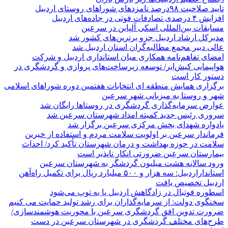
تایید صلاحیت ۹۸درصد نامزدهای شوراهای روستای اردبیل
افزایش ۴ درصدی تصادفات فوتی در جاده‌های اردبیل
مسابقات بین‌المللی اسکی آلپاین در سرعین
مدیرکل ارشاد اردبیل جزو برترین‌های کشور شد
عالی دبیر مجمع مطالبه‌گران استان اردبیل شد
امضای تفاهم‌نامه همکاری میان استانداری اردبیل و شرکت
هواپیمایی کیش‌ایر/ توسعه زیرساخت‌های پروازی و گردشگری در
دستور کار است
برگزاری همایش منطقه ای انتخابات هفتمین دوره شوراهای اسلامی
شهر و روستا به میزبانی شهر سرعین
عوارض سرمایه‌گذاری گردشگری در روستاها رایگان شد
سروری رئیس جدید کمیته امداد شهرستان سرعین شد
یادواره شهدای بخش مرکزی سرعین برگزار شد
فرماندار سرعین بر اولویت سلامت مردم و استفاده از خیرین
سلامت در حوزه بهداشت و درمان شهرستان تأکید کرد/ احداث
بیمارستان سرعین ضرورتی انکار ناپذیر است
ورود سالانه هشت میلیون گردشگر به شهرستان سرعین
استانداراردبیل: سه هزار و ۵۰۰ میلیارد ریال برای تکمیل راه‌آهن
اردبیل تخصیص یافت
اسطوره فوتبال در زادگاهش اردبیل پا به توپ می‌شود
سخنگوی دولت: از سرمایه‌گذاران برای رشد تولید حمایت می کنیم
ضرورت تدوین افق گردشگری سرعین با محوریت هوشمندسازی/
طرح‌های مختلف گردشگری در شهرستان سرعین در دست