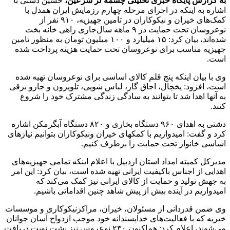
به گزارش پایگاه خبری تحلیلی چشمه لر سرعین،
حسین دشتی با
اشاره به اینکه در اجرای مرحله چهارم رزمایش ایران همدل با
کمک‌های خیران و نیکوکاران در تامین جهیزیه، ۹۱۰ نفر از
نوعروسان تحت حمایت در ۹ ماهه سال‌جاری راهی خانه بخت
شده‌اند، بیان کرد: ۱۵ میلیارد و ۱۰۰ میلیون تومان به منظور تامین
جهیزیه مناسب برای نوعروسان تحت حمایت هزینه پرداخت شده
است.
وی با بیان اینکه پنج قلم کالای اساسی برای نوعروسان تهیه شده
است، افزود: یخچال، اجاق گاز، لباس شویی، تلویزون و جارو برقی
به آنها اهدا شد تا بتوانند به سادگی زندگی مشترک خود را شروع
کنند.
دشتی به اهدای ۹۶۰ دستگاه بخاری و ۸۲۰ دستگاه آبگرمکن اشاره
کرد و گفت: امیدواریم با کمکهای خیران ونیکوکاران بتوانیم نیازهای
اساسی خانوار تحت حمایت را برطرف کنیم.
مدیرکل کمیته امداد استان اردبیل با اعلام اینکه تمامی جهیزیه‌های
اهدایی از اجناس باکیفیت ایرانی تهیه شده است، بیان کرد: این امر
به جهش تولید و حمایت از کالای ایرانی نیز کمک می‌کند که
امیدواریم در آینده بیش از پیش شاهد چنین اقداماتی باشیم.
وی ضمن قدردانی از مسئولان، خیران، مراکزنیکوکاری و موسسات
خیریه که با فعالیت‌های خداپسندانه خود موجب ازدواج آسان جوانان
می‌شوند، اعلام کرد: هم‌اکنون ۲۳۰ نوعروس نیز پشت نوبت دریافت