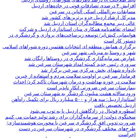
افزایش ۴ درصدی تصادفات فوتی در جاده‌های اردبیل
مسابقات بین‌المللی اسکی آلپاین در سرعین
مدیرکل ارشاد اردبیل جزو برترین‌های کشور شد
عالی دبیر مجمع مطالبه‌گران استان اردبیل شد
امضای تفاهم‌نامه همکاری میان استانداری اردبیل و شرکت
هواپیمایی کیش‌ایر/ توسعه زیرساخت‌های پروازی و گردشگری در
دستور کار است
برگزاری همایش منطقه ای انتخابات هفتمین دوره شوراهای اسلامی
شهر و روستا به میزبانی شهر سرعین
عوارض سرمایه‌گذاری گردشگری در روستاها رایگان شد
سروری رئیس جدید کمیته امداد شهرستان سرعین شد
یادواره شهدای بخش مرکزی سرعین برگزار شد
فرماندار سرعین بر اولویت سلامت مردم و استفاده از خیرین
سلامت در حوزه بهداشت و درمان شهرستان تأکید کرد/ احداث
بیمارستان سرعین ضرورتی انکار ناپذیر است
ورود سالانه هشت میلیون گردشگر به شهرستان سرعین
استانداراردبیل: سه هزار و ۵۰۰ میلیارد ریال برای تکمیل راه‌آهن
اردبیل تخصیص یافت
اسطوره فوتبال در زادگاهش اردبیل پا به توپ می‌شود
سخنگوی دولت: از سرمایه‌گذاران برای رشد تولید حمایت می کنیم
ضرورت تدوین افق گردشگری سرعین با محوریت هوشمندسازی/
طرح‌های مختلف گردشگری در شهرستان سرعین در دست
اجراست