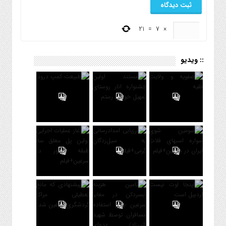
21
=
7
×
:: ویدیو