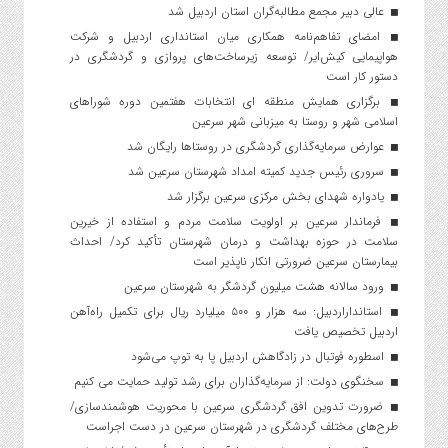
عالی دبیر مجمع مطالبه‌گران استان اردبیل شد
امضای تفاهم‌نامه همکاری میان استانداری اردبیل و شرکت
هواپیمایی کیش‌ایر/ توسعه زیرساخت‌های پروازی و گردشگری در
دستور کار است
برگزاری همایش منطقه ای انتخابات هفتمین دوره شوراهای
اسلامی شهر و روستا به میزبانی شهر سرعین
عوارض سرمایه‌گذاری گردشگری در روستاها رایگان شد
سروری رئیس جدید کمیته امداد شهرستان سرعین شد
یادواره شهدای بخش مرکزی سرعین برگزار شد
فرماندار سرعین بر اولویت سلامت مردم و استفاده از خیرین
سلامت در حوزه بهداشت و درمان شهرستان تأکید کرد/ احداث
بیمارستان سرعین ضرورتی انکار ناپذیر است
ورود سالانه هشت میلیون گردشگر به شهرستان سرعین
استانداراردبیل: سه هزار و ۵۰۰ میلیارد ریال برای تکمیل راه‌آهن
اردبیل تخصیص یافت
اسطوره فوتبال در زادگاهش اردبیل پا به توپ می‌شود
سخنگوی دولت: از سرمایه‌گذاران برای رشد تولید حمایت می کنیم
ضرورت تدوین افق گردشگری سرعین با محوریت هوشمندسازی/
طرح‌های مختلف گردشگری در شهرستان سرعین در دست اجراست