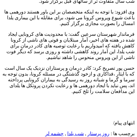
شب سال متفاوت تر از سالهای قبل برگزار شود.
وی افزود: با توجه به اینکه متخصصان بر این باور هستند دورهمی ها
باعث شیوع ویروس کرونا می شود، برای مقابله با این بیماری یلدا
امسال را بصورت مجازی برگزار کنیم.
فرماندار شهرستان سرعین گفت: با محدودیت های کرونایی ایجاد
شده در هفته های اخیر، آمار مبتلایان و فوتی های ناشی از کرونا
کاهش یافته که امیدواریم با رعایت توصیه های کادر درمان برای
شب یلدا، این آمار روند کاهشی داشته و روزی برسد که دیگر فوت
ناشی از این ویروس منحوس را شاهد نباشیم.
حسن پور تصریح کرد: کادر درمان و پرستاران نزدیک یک سال است
که با ایثار ،فداکاری و ازخود گذشتگی در مسئله کرونا، بدون توجه به
سرما و گرما و شبانه روز به رسیدگی به بیماران کرونایی پرداخته
اند، پس نباید با ایجاد دورهمی ها و رعایت نکردن پروتکل ها یلدای
این مدافعان سلامت را تلخ کنیم.
انتهای پیام/
برچسب ها :
روز پرستار
,
شب یلدا
,
چشمه لر