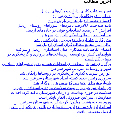
آخرین مطالب
تغییر ساعات کاری ادارات و بانک‌های اردبیل
حمله به فرودگاه پارس‌‌آباد جزئی بود
اجتماع عظیم اردبیلی‌ها زیر بارش باران
تایید صلاحیت ۹۸درصد نامزدهای شوراهای روستای اردبیل
افزایش ۴ درصدی تصادفات فوتی در جاده‌های اردبیل
مسابقات بین‌المللی اسکی آلپاین در سرعین
مدیرکل ارشاد اردبیل جزو برترین‌های کشور شد
عالی دبیر مجمع مطالبه‌گران استان اردبیل شد
امضای تفاهم‌نامه همکاری میان استانداری اردبیل و شرکت
هواپیمایی کیش‌ایر/ توسعه زیرساخت‌های پروازی و گردشگری در
دستور کار است
برگزاری همایش منطقه ای انتخابات هفتمین دوره شوراهای اسلامی
شهر و روستا به میزبانی شهر سرعین
عوارض سرمایه‌گذاری گردشگری در روستاها رایگان شد
سروری رئیس جدید کمیته امداد شهرستان سرعین شد
یادواره شهدای بخش مرکزی سرعین برگزار شد
فرماندار سرعین بر اولویت سلامت مردم و استفاده از خیرین
سلامت در حوزه بهداشت و درمان شهرستان تأکید کرد/ احداث
بیمارستان سرعین ضرورتی انکار ناپذیر است
ورود سالانه هشت میلیون گردشگر به شهرستان سرعین
استانداراردبیل: سه هزار و ۵۰۰ میلیارد ریال برای تکمیل راه‌آهن
اردبیل تخصیص یافت