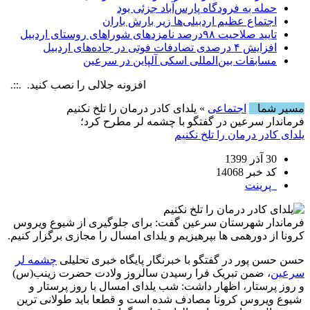
حمله به فرودگاه پارس‌‌آباد جزئی بود
اجتماع عظیم اردبیلی‌ها زیر بارش باران
تایید صلاحیت ۹۸درصد نامزدهای شوراهای روستای اردبیل
افزایش ۴ درصدی تصادفات فوتی در جاده‌های اردبیل
مسابقات بین‌المللی اسکی آلپاین در سرعین
افزونه جلالی را نصب کنید. .::. برابر با :  6 August , 2026
مسیر شما
اجتماعی
» یلدای کادر درمان را تلخ نکنیم
فرماندار سرعین در گفتگو با چشمه لر مطرح کرد؛
یلدای کادر درمان را تلخ نکنیم
30 آذر 1399
کد خبر 14068
پرینت
فرماندار شهرستان سرعین گفت: برای جلوگیری از شیوع ویروس
کرونا از دورهمی ها بپرهیزیم و یلدای امسال را مجازی برگزار کنیم.
حسن حسن پور در گفتگو با خبرنگار پایگاه خبری تحلیلی
چشمه لر
سرعین
، ضمن تبریک فرا رسیدن سالروز ولادت حضرت زینب(س)
و روز پرستار، اظهار داشت: شب یلدای امسال با روز پرستار و
شیوع ویروس کرونا مصادف شده است و قطعا باید طولانی ترین