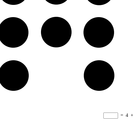
=
4
+