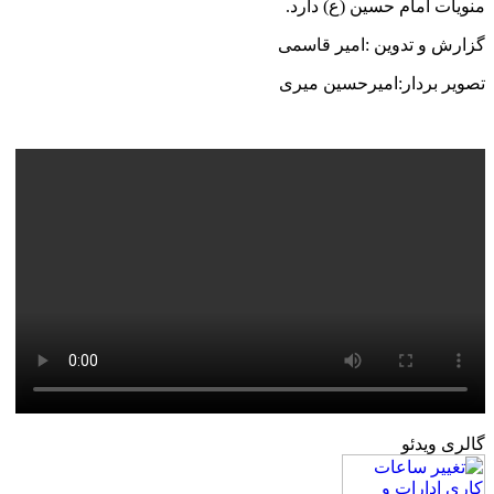
منویات امام حسین (ع) دارد.
گزارش و تدوین :امیر قاسمی
تصویر بردار:امیرحسین میری
گالری ویدئو