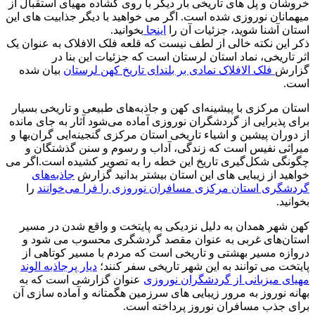
خروشان و پل های تاریخی بار دیگر با روی گشاده مهیای استقبال از
میهمانان نوروزی شده است. اگر می خواهید با دیگر جذابیت های این
استان آشنا شوید، جزئیات آن را
اینجا
بخوانید.
ذکر این نکته خالی از لطف نیست که قلعه فلک الافلاک به عنوان یک
اثر تاریخی، نماد استان لرستان است که جزئیات این بنا در
گزارش
فلک الافلاک نمادی بر بلندای تاریخ کهن لرستان
بیان شده
است.
استان مرکزی با پیشینه‌ای کهن و جاذبه‌های طبیعی و تاریخی بسیار
برای پذیرایی از گردشگران نوروزی آماده می‌شود آثار به جای مانده
از دوران پیشین و اشیاء تاریخی استان مرکزی گنجینه‌ایی گران‌بها و
میراثی نفیس است که زندگی، آداب و رسوم و سنن گذشتگان و
چگونگی شکل‌گیری تاریخ این خطه را به تصویر کشیده است.اگر می
خواهید از زیبایی های این استان بیشتر بدانید گزارش
جاذبه‌های
گردشگری استان مرکزی مسافران نوروزی را فرا می‌خوانند
را
بخوانید.
کهن شهر همدان به دلیل نزدیکی به پایتخت و واقع شدن در مسیر
استان‌های غربی به عنوان مقصد گردشگری محسوب می شود و
دروازه مسیر بهشتی و تاریخی است که مردم با مسیر کوتاهی از
پایتخت می توانند به این شهر تاریخی سفر کنند؛
دیار پرجاذبه الوند
مهیای میزبانی از گردشگران نوروزی
عنوان گزارشی است که به
بهانه نوروز به مرور زیبایی های سرزمین هگمتانه و آماده سازی آن
برای جذب مسافران نوروز پرداخته است.