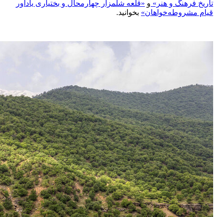
تاریخ فرهنگ و هنر»
و
«قلعه شلمزار چهارمحال و بختیاری یادآور
قیام مشروطه‌خواهان»
بخوانید.