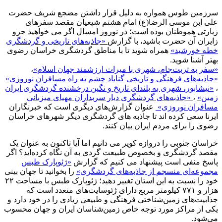
سرزمین طوس همواره به دلیل قرار داشتن مضجع شریف حضرت
علی ابن موسی الرضا(ع) امام هشتم شیعیان مقصد سفرهای
زیارتی هموطنان بوده است؛ در نوروز امسال اگر می خواهید جزو
زایران آن حضرت باشید، با گزارش
«جاذبه‌های تاریخی و گردشگری
خطه خورشید»
همراه شوید تا با مناطق گردشگری خراسان رضوی
بهتر آشنا شوید.
«سفر به تربت‌جام، شهری با میراث ارزشمند جهان اسلام»
،
«جاذبه‌های فرهنگی و تاریخی گناباد چشم به راه مسافران نوروزی»
،
«نیشابور، شهری به بلندای تاریخ و نگین درخشنده گردشگری ایران
زمین»
،
«جاذبه‌های گردشگری دیار سربداران مهیای میزبانی
مسافران نوروزی»
عنوان گزارش‌های دیگری است که خبرنگاران
ایرنا سعی کرده اند تا جاذبه های گردشگری دیگر شهرهای خراسان
رضوی را برای مردم ایران بیان کنند.
خراسان جنوبی را دروازه کویر می دانیم اما آیا تاکنون به عنوان یک
مقصد گردشگری و بخصوص طبیعت گردی به آن نگاه کرده‌اید؟ اگر
پاسخ منفی است پیشنهاد می کنیم که گزارش
«ژئوپارک طبس
مجموعه‌ای منسجم از جاذبه‌های گردشگری»
را بخوانید تا جهان بینی
خود را نسبت به این استان تغییر دهید؛ ژئوپارک طبس با مساحت ۲۲
هزار و ۷۷۱ کیلومتر مربع دارای ژئوسایت‌های متعدد است که
جذابیت‌های زمین‌شناختی فرهنگی و طبیعی زیادی را در خود دارد و
یکی از مراکز مورد توجه خاص زمین‌شناسان ایران و جهان محسوب
می‌شود.