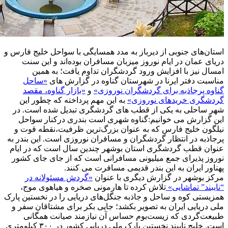
استان‌های جنوبی از دیرباز به مدد همسایگی با سواحل خلیج فارس و
دریای عمان در ایام نوروز میزبان مسافران بوده‌اند و این سنت
امسال نیز با افزایش ورود گردشگران تداوم یافت؛ به همین
مناسبت دفتر ایرنا در شهرستان گناوه در گزارش های
«ساحل
گناوه پرجاذبه برای گردشگران نوروزی»
و
«بازار گناوه، مقصد
گردشگری خریدهای نوروزی»
به این مهم پرداخته که چطور این
شهر ساحلی به یکی از قطب های گردشگری تبدیل شده است. در
این گزارش می خوانیم:گناوه شهری است بندری درکنار سواحل
نیلگون خلیج فارس که به عنوان بزرگ‌ترین ظرفیت،نقطه قوت و
پرجاذبه در انتظار گردشگران و مسافران نوروزی است. این بندر به
عنوان قطب گردشگری استان بوشهر چندین سال است که در ایام
نوروز پذیرای جمع میلیونی مسافرانی است که از جای جای کشور
پهناور ایران به این بندر قدیمی مسافرت می کنند.
مرکز بوشهر در گزارش دیگری با عنوان
«گردش مسئولانه در
“نایبند” تماشایی»
تلاش کرده تا هارمونی صخره و هیاهوی موج،
همزیستی کوه و ساحل و جاذبه جنگل‌های دریایی را در نخستین پارک
ملی دریایی ایران به تصویر بکشد؛ جایی بکر برای مشتاقان سفر و
طبیعت‌گردی که زیست‌بوم حساس آن نیازمند صیانت همگانی
است. خلیج نایبند نخستین پارک ملی دریایی کشور در ۳۰۰ کیلومتری