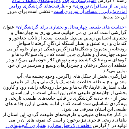
راستا ۲ گزارش
«شهرستان قرچک با قومیت‌های مختلف آماده
پذیرایی از مسافران نوروزی»
و «
ظرفیت‌های گردشگری ورامین
آماده پذیرایی از مسافران نوروزی است
» تلاشی است برای مرور
این جذابیت‌ها.
«جذابیت های طبیعی چهارمحال و بختیاری برای گردشگران»
عنوان
گزارشی است که در آن می خوانیم: سفر بهاری به چهارمحال و
بختیاری احساس زیبایی بی‌بدیل طبیعت است. از تالاب چغاخور و
گندمان و دره عشق و آبشار آتشگاه لردگان گرفته تا سواحل
رودخانه زاینده‌رود و جنگل‌های زاگرس همگی در بهار جلوه گر می
شوند. چهارمحال و بختیاری جایی است که در یک سو تالاب ها و
کوه‌های سربه فلک کشیده و سپیدپوش کلار خودنمایی می‌کند و در
منطقه ای دیگر درختان و چمن‌زارهای وسیع و سرسبز در آن خود
نمایی می‌کند.
قرارگیری بخش از جنگل های زاگرس، وجود چشمه های آب
معدنی، پنج منطقه حفاظت شده، یک پارک ملی و یک اثر طبیعی
ملی، آبشارها، غارها، تالاب ها و سواحل رودخانه زاینده رود و کارون
بخشی از جاذبه‌های طبیعی خاص این استان است. در این استان
بیش از ۸۰۰ جاذبه گردشگری در قالب جاذبه‌های طبیعی، تاریخی و
بوم‌گردی شناسایی شده است که در ادامه بخشی از این جاذبه های
طبیعی این استان معرفی می شود.
در کنار جاذبه‌های طبیعی و ظرفیت‌های طبیعت گردی، این استان از
بناهای تاریخی فاخری نیز برخوردار است که نمونه های آن را می
توانید در ۲ گزارش
«قلعه دزک چهارمحال و بختیاری ، گنجینیه‌ای از