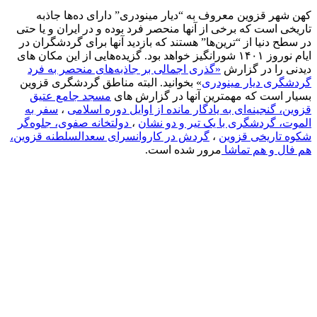
کهن شهر قزوین معروف به “دیار مینودری” دارای ده‌ها جاذبه
تاریخی است که برخی از آنها منحصر فرد بوده و در ایران و یا حتی
در سطح دنیا از “ترین‌ها” هستند که بازدید آنها برای گردشگران در
ایام نوروز ۱۴۰۱ شورانگیز خواهد بود. گزیده‌هایی از این مکان های
دیدنی را در گزارش
«گذری اجمالی بر جاذبه‌های منحصر به فرد
گردشگری دیار مینودری
» بخوانید. البته مناطق گردشگری قزوین
بسیار است که مهمترین آنها در گزارش های
مسجد جامع عتیق
قزوین، گنجینه‌ای به یادگار مانده از اوایل دوره اسلامی
،
سفر به
الموت، گردشگری با یک تیر و دو نشان
،
دولتخانه صفوی، جلوه‌گر
شکوه تاریخی قزوین
،
گردش در کاروانسرای سعدالسلطنه قزوین،
هم فال و هم تماشا
مرور شده است.