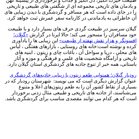
طبیعت حیرت انگیز، دل انگیز و جذاب و برخورداری از پیشینه کهن
و یادمان های تاریخی مجموعه ای از شگفتی های طبیعی و تاریخی
را در جای داده است که هر مسافر و گردشگری با دیدن زیبایی های
آن خاطراتی به یادماندنی در کارنامه سفر عمرش ثبت خواهد کرد.
گیلان سرسبز در طبیعت گردی حرف های بسیار دارد و با طبیعت
خود مسافران را مسحور می کند؛ حالا ایرنا در گزارش
«گیلان؛
افسونگر و هزار نقش نهفته از طبیعت»
این زیبایی ها را یادآوری
کرده و نوشته است:خانه های روستایی ، بازارهای هفتگی ، لباس
های محلی ، دریا و سواحل آن ، باغات چای و زیتون ، ابنیه های
تاریخی و آرامگاه شخصیت های علمی و فرهنگی و موزه و آثار
باستانی، همه خبر از تنوع جاذبه های گردشگری استان گیلان دارد.
رودبار گیلان؛ همنوایی طعم زیتون با زیبایی جاذبه‌های گردشگری
عنوان گزارش دیگری است که می نویسد: شهرستان رودبار که در
بسیاری از نقاط کشور آن را به طعم زیتون‎‌های اعلا و متنوع
می‌شناسند، از جاذبه های تاریخی و طبیعی مثال زدنی برخوردار
است که هر کدام می توانند مقصدی مناسب برای گردشگری باشد.