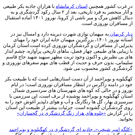
در غرب کشور همچنین
استان کرمانشاه
با هزاران جاذبه بکر طبیعی
و آثار منحصر به فرد تاریخی، بعد از ۲ سال رکود گردشگری و به
دنبال کاهش مرگ و میر ناشی از کرونا، نوروز ۱۴۰۱ آماده استقبال
از مسافران نوروزی است.
دیار کریمان
به میهمان نوازی شهرت دیرینه دارد و امسال نیز در
آستانه نوروز ۱۴۰۱، بزرگترین میهمان خانه ایران خود را مهیای
پذیرایی از مسافران و گردشگران نوروزی کرده است.استان کرمان
با زیبایی های طبیعی چهار فصل، بناهای تاریخی پرآوازه، چشم انداز
های بی نظیرش و اکنون وجود تربت مطهر سپهبد شهید حاج قاسم
سلیمانی، بدون حرف و حدیث از قطب های مهم سفرهای نوروزی و
گردشگری کشور محسوب می شود.
کهگیلویه و بویراحمد از آن دست استان‌هایی است که با طبیعت بکر
خود در دامنه زاگرس در انتظار مسافران نوروزی است؛ در ایام
نوروز و در حالی که کوه های شهرستان های سردسیری شمال
استان کهگیلویه و بویراحمد پوشیده از برف است، این سرزمین با
سرسبزی بهار، گل ها رنگارنگ و آب و هوای دلپذیر آغوش خود را به
روی گردشگران گشوده است. جزئیات بیشتر از طبیعت این استان
را در گزارش
«جلوه های هزار رنگ گردشگری در گچساران»
بخوانید.
«کلگه امیر شیخی»، جاذبه ای گردشگری در کهگیلویه و بویراحمد