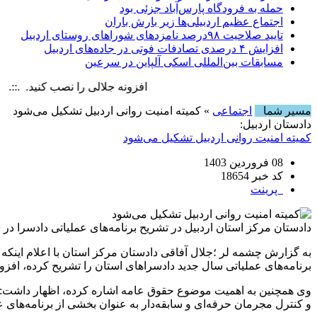
حمله به فرودگاه پارس‌‌آباد جزئی بود
اجتماع عظیم اردبیلی‌ها زیر بارش باران
تایید صلاحیت ۹۸درصد نامزدهای شوراهای روستای اردبیل
افزایش ۴ درصدی تصادفات فوتی در جاده‌های اردبیل
مسابقات بین‌المللی اسکی آلپاین در سرعین
افزونه جلالی را نصب کنید. .::. برابر با : ay, 8 August , 2026
مسیر شما
اجتماعی
» کمیته امنیت روانی اردبیل تشکیل می‌شود
دادستان اردبیل:
کمیته امنیت روانی اردبیل تشکیل می‌شود
08 فروردین 1403
کد خبر 18654
پرینت
دادستان مرکز استان اردبیل در تشریح برنامه‌های عملیاتی دادسرا در 
به گزارش چشمه لر ؛جلال آفاقی دادستان مرکز استان با اعلام اینکه ش
برنامه‌های عملیاتی سال جدید دادسراهای استان را تشریح کرده، افزود:
وی همچنین به اهمیت موضوع حقوق عامه اشاره کرده، اظهار داشت: پ
و کنترل مجرمان حرفه‌ای و سابقه‌دار به عنوان بخشی از برنامه‌‌ها