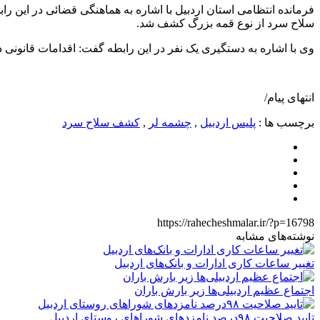
سلاح سرد از نوع قمه بزرگ کشف شد.
وی با اشاره به دستگیری یک نفر در این رابطه گفت: اقدامات قانونی د
انتهای پیام/
برچسب ها :
پلیس اردبیل
,
چشمه لر
,
کشف سلاح سرد
https://rahecheshmalar.ir/?p=16798
نوشته‌های مشابه
تغییر ساعات کاری ادارات و بانک‌های اردبیل
اجتماع عظیم اردبیلی‌ها زیر بارش باران
تایید صلاحیت ۹۸درصد نامزدهای شوراهای روستای اردبیل