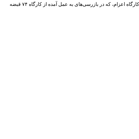
فرمانده انتظامی استان اردبیل با اشاره به هماهنگی قضائی در این رابطه تصریح کرد: ماموران کلانتری در قالب اکیپ عملیاتی به آدرس این کارگاه اعزام، که در بازرسی‌های به عمل آمده از کارگاه ۷۴ قبضه