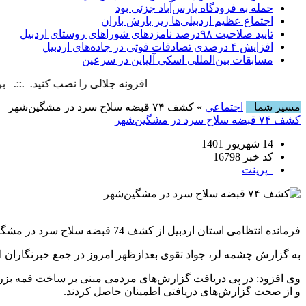
حمله به فرودگاه پارس‌‌آباد جزئی بود
اجتماع عظیم اردبیلی‌ها زیر بارش باران
تایید صلاحیت ۹۸درصد نامزدهای شوراهای روستای اردبیل
افزایش ۴ درصدی تصادفات فوتی در جاده‌های اردبیل
مسابقات بین‌المللی اسکی آلپاین در سرعین
افزونه جلالی را نصب کنید. .::. برابر با : ay, 9 August , 2026
مسیر شما
اجتماعی
» کشف ۷۴ قبضه سلاح سرد در مشگین‌شهر
کشف ۷۴ قبضه سلاح سرد در مشگین‌شهر
14 شهریور 1401
کد خبر 16798
پرینت
فرمانده انتظامی استان اردبیل از کشف 74 قبضه سلاح سرد در مشگین‌شهر خبر داد.
به گزارش چشمه لر، جواد تقوی بعدازظهر امروز در جمع خبرنگاران اظهار داشت: ۷۴ قبضه سلاح سرد در عملیات ماموران کلانتری ۱۲ شه
و از صحت گزارش‌های دریافتی اطمینان حاصل کردند.