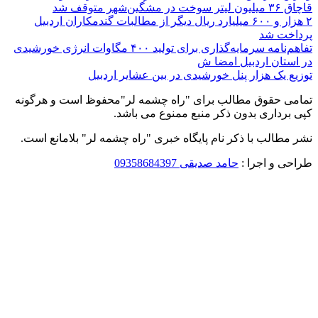
قاچاق ۳۶ میلیون لیتر سوخت در مشگین‌شهر متوقف شد
۲ هزار و ۶۰۰‌ میلیارد ریال دیگر از مطالبات گندمکاران اردبیل
پرداخت شد
تفاهم‌نامه سرمایه‌گذاری برای تولید ۴۰۰ مگاوات انرژی خورشیدی
در استان اردبیل امضا ش
توزیع یک هزار پنل خورشیدی در بین عشایر اردبیل
تمامی حقوق مطالب برای "راه چشمه لر"محفوظ است و هرگونه
کپی برداری بدون ذکر منبع ممنوع می باشد.
نشر مطالب با ذکر نام پایگاه خبری "راه چشمه لر" بلامانع است.
طراحی و اجرا :
حامد صدیقی 09358684397