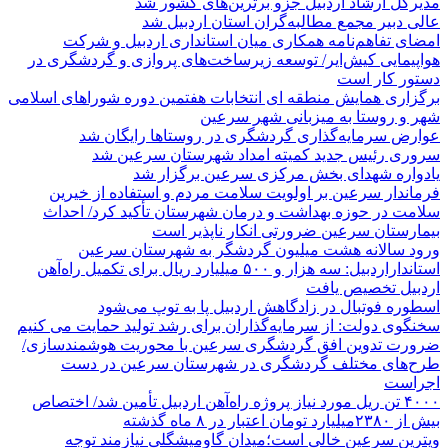
مدیرکل ارشاد اردبیل جزو برترین‌های کشور شد
عالی دبیر مجمع مطالبه‌گران استان اردبیل شد
امضای تفاهم‌نامه همکاری میان استانداری اردبیل و شرکت
هواپیمایی کیش‌ایر/ توسعه زیرساخت‌های پروازی و گردشگری در
دستور کار است
برگزاری همایش منطقه ای انتخابات هفتمین دوره شوراهای اسلامی
شهر و روستا به میزبانی شهر سرعین
عوارض سرمایه‌گذاری گردشگری در روستاها رایگان شد
سروری رئیس جدید کمیته امداد شهرستان سرعین شد
یادواره شهدای بخش مرکزی سرعین برگزار شد
فرماندار سرعین بر اولویت سلامت مردم و استفاده از خیرین
سلامت در حوزه بهداشت و درمان شهرستان تأکید کرد/ احداث
بیمارستان سرعین ضرورتی انکار ناپذیر است
ورود سالانه هشت میلیون گردشگر به شهرستان سرعین
استانداراردبیل: سه هزار و ۵۰۰ میلیارد ریال برای تکمیل راه‌آهن
اردبیل تخصیص یافت
اسطوره فوتبال در زادگاهش اردبیل پا به توپ می‌شود
سخنگوی دولت: از سرمایه‌گذاران برای رشد تولید حمایت می کنیم
ضرورت تدوین افق گردشگری سرعین با محوریت هوشمندسازی/
طرح‌های مختلف گردشگری در شهرستان سرعین در دست
اجراست
۴۰۰۰ تن ریل مورد نیاز پروژه راه‌آهن اردبیل تأمین شد/ اختصاص
بیش از ۲۳۸۰میلیارد تومان اعتبار در ۸ ماه گذشته
ویترین سرعین خالی است؛میدان گاومیشگلی نیازمند توجه