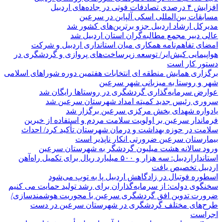
افزایش ۴ درصدی تصادفات فوتی در جاده‌های اردبیل
مسابقات بین‌المللی اسکی آلپاین در سرعین
مدیرکل ارشاد اردبیل جزو برترین‌های کشور شد
عالی دبیر مجمع مطالبه‌گران استان اردبیل شد
امضای تفاهم‌نامه همکاری میان استانداری اردبیل و شرکت
هواپیمایی کیش‌ایر/ توسعه زیرساخت‌های پروازی و گردشگری در
دستور کار است
برگزاری همایش منطقه ای انتخابات هفتمین دوره شوراهای اسلامی
شهر و روستا به میزبانی شهر سرعین
عوارض سرمایه‌گذاری گردشگری در روستاها رایگان شد
سروری رئیس جدید کمیته امداد شهرستان سرعین شد
یادواره شهدای بخش مرکزی سرعین برگزار شد
فرماندار سرعین بر اولویت سلامت مردم و استفاده از خیرین
سلامت در حوزه بهداشت و درمان شهرستان تأکید کرد/ احداث
بیمارستان سرعین ضرورتی انکار ناپذیر است
ورود سالانه هشت میلیون گردشگر به شهرستان سرعین
استانداراردبیل: سه هزار و ۵۰۰ میلیارد ریال برای تکمیل راه‌آهن
اردبیل تخصیص یافت
اسطوره فوتبال در زادگاهش اردبیل پا به توپ می‌شود
سخنگوی دولت: از سرمایه‌گذاران برای رشد تولید حمایت می کنیم
ضرورت تدوین افق گردشگری سرعین با محوریت هوشمندسازی/
طرح‌های مختلف گردشگری در شهرستان سرعین در دست
اجراست