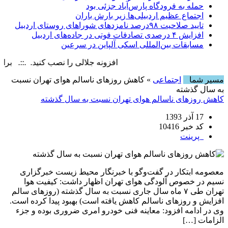
حمله به فرودگاه پارس‌‌آباد جزئی بود
اجتماع عظیم اردبیلی‌ها زیر بارش باران
تایید صلاحیت ۹۸درصد نامزدهای شوراهای روستای اردبیل
افزایش ۴ درصدی تصادفات فوتی در جاده‌های اردبیل
مسابقات بین‌المللی اسکی آلپاین در سرعین
افزونه جلالی را نصب کنید. .::. برابر با : ay, 7 August , 2026
مسیر شما
اجتماعی
» کاهش روزهای ناسالم هوای تهران نسبت
به سال گذشته
کاهش روزهای ناسالم هوای تهران نسبت به سال گذشته
17 آذر 1393
کد خبر 10416
پرینت
معصومه ابتکار در گفت‌و‌گو با خبرنگار محیط زیست خبرگزاری
نسیم در خصوص آلودگی هوای تهران اظهار داشت: کیفیت هوا
تهران طی ۷ ماه سال جاری نسبت به سال گذشته (روز‌های سالم
افزایش و روز‌های ناسالم کاهش یافته است) بهبود پیدا کرده است.
وی در ادامه افزود: معاینه فنی خودرو امری ضروری بوده و جزء
الزامات […]