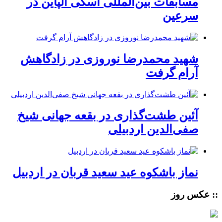
مسابقات بین‌المللی اسکی آلپاین در
سرعین
شهید محمدرضا نوروزی در زادگاهش
آرام گرفت
آئین طشت‌گذاری در بقعه جهانی شیخ
صفی‌الدین اردبیلی
نماز باشکوه عید سعید قربان در اردبیل
:: عکس روز