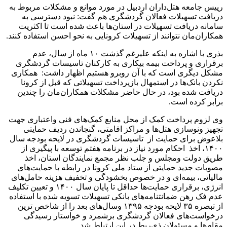
رییس جامعه هتل‌داران اردبیل در مورد موانع و مشکلات مربوط به
دریافت تسهیلات فعالان گردشگری هم گفت: نبود‌ دسترسی به
سامانه‌ دریافت تسهیلات در استان‌ها باعث شده است تا اکثریت
همکاران‌مان نتوانند از تسهیلات کرونایی به نحو احسن استفاده کنند.
بذری با اشاره به اینکه علیرغم گذشت ۱۰ ماه از سال، عدم
برقراری و پرداخت بیمه بیکاری به کارکنان تاسیسات گردشگری
مشکل دیگری است که با آن روبرو هستیم اظهار داشت: همکاری
نکردن بانک‌ها در استمهال بازپرداخت تسهیلاتی که قبل از کرونا
دریافت شده بود، در حال حاضر مشکلات همکاران‌مان را چندین
برابر کرده است.
وی لزوم پرداخت کمک از محل منابع کمک‌های فنی واعتباری جهت
تجهیز ونوسازی هتل‌ها و مراکز اقامتی، گنجاندن ردیف حمایتی
بلاعوض برای حمایت از تاسیسات گردشگری در لایحه بودجه سال
۱۴۰۰، اخذ احکام مورد نیاز در برنامه هفتم توسعه با پیگیری از
طریق دولت ومجلس و جلب نظر مجمع نمایندگان استان، اخذ
مصوبات جدید حمایتی از ستاد ملی کرونا در رابطه با حمایت‌های
مالیاتی، بیمه‌ای و در خصوص بخشودگی و تخفیف هزینه حامل‌های
انرژی، برقراری حمایت‌ها حداقل تا پایان سال ۱۴۰۰ و تعیین تکلیف
عدم فک رهن ضمانتنامه‌های بانکی تسهیلات تسویه شده با استفاده
از تبصره ۳۵ لایحه بودجه ۱۳۹۵ وسال‌های بعد را از شاخص ترین
درخواست‌های فعالان گردشگری برشمرد و خواستار رسیدگی
مقام‌ها و مسئولان ذی‌ربط در این ارتباط شد.