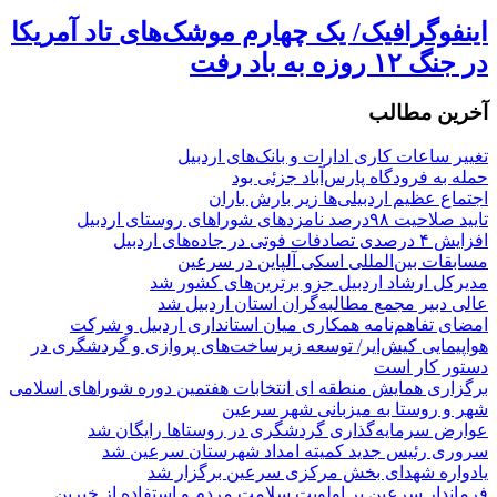
اینفوگرافیک/ یک چهارم موشک‌های تاد آمریکا
در جنگ ۱۲ روزه به باد رفت
آخرین مطالب
تغییر ساعات کاری ادارات و بانک‌های اردبیل
حمله به فرودگاه پارس‌‌آباد جزئی بود
اجتماع عظیم اردبیلی‌ها زیر بارش باران
تایید صلاحیت ۹۸درصد نامزدهای شوراهای روستای اردبیل
افزایش ۴ درصدی تصادفات فوتی در جاده‌های اردبیل
مسابقات بین‌المللی اسکی آلپاین در سرعین
مدیرکل ارشاد اردبیل جزو برترین‌های کشور شد
عالی دبیر مجمع مطالبه‌گران استان اردبیل شد
امضای تفاهم‌نامه همکاری میان استانداری اردبیل و شرکت
هواپیمایی کیش‌ایر/ توسعه زیرساخت‌های پروازی و گردشگری در
دستور کار است
برگزاری همایش منطقه ای انتخابات هفتمین دوره شوراهای اسلامی
شهر و روستا به میزبانی شهر سرعین
عوارض سرمایه‌گذاری گردشگری در روستاها رایگان شد
سروری رئیس جدید کمیته امداد شهرستان سرعین شد
یادواره شهدای بخش مرکزی سرعین برگزار شد
فرماندار سرعین بر اولویت سلامت مردم و استفاده از خیرین