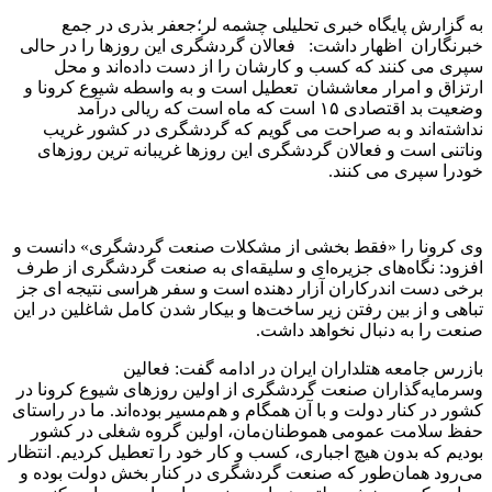
به گزارش پایگاه خبری تحلیلی چشمه لر؛جعفر بذری در جمع
خبرنگاران اظهار داشت: فعالان گردشگری این روزها را در حالی
سپری می کنند که کسب و کارشان را از دست داده‌اند و محل
ارتزاق و امرار معاششان تعطیل است و به واسطه شیوع کرونا و
وضعیت بد اقتصادی ۱۵ است که ماه است که ریالی درآمد
نداشته‌اند و به صراحت می گویم که گردشگری در کشور غریب
وناتنی است و فعالان گردشگری این روزها غریبانه ترین روزهای
خودرا سپری می کنند.
وی کرونا را «فقط بخشی از مشکلات صنعت گردشگری» دانست و
افزود: نگاه‌های جزیره‌ای و سلیقه‌ای به صنعت گردشگری از طرف
برخی دست اندرکاران آزار دهنده است و سفر هراسی نتیجه ای جز
تباهی و از بین رفتن زیر ساخت‌ها و بیکار شدن کامل شاغلین در این
صنعت را به دنبال نخواهد داشت.
بازرس جامعه هتلداران ایران در ادامه گفت: فعالین
وسرمایه‌گذاران صنعت گردشگری از اولین روزهای شیوع کرونا در
کشور در کنار دولت و با آن همگام و هم‌‌مسیر بوده‌اند. ما در راستای
حفظ سلامت عمومی هموطنان‌مان، اولین گروه شغلی در کشور
بودیم که بدون هیچ اجباری، کسب و کار خود را تعطیل کردیم. انتظار
می‌رود همان‌طور که صنعت گردشگری در کنار بخش دولت بوده و