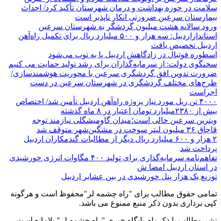
سلامت در حوزه بهداشت و درمان شهرستان تأکید کرد/ احداث
بیمارستان سرعین ضرورتی انکار ناپذیر است
ورود سالانه هشت میلیون گردشگر به شهرستان سرعین
استانداراردبیل: سه هزار و ۵۰۰ میلیارد ریال برای تکمیل راه‌آهن
اردبیل تخصیص یافت
اسطوره فوتبال در زادگاهش اردبیل پا به توپ می‌شود
سخنگوی دولت: از سرمایه‌گذاران برای رشد تولید حمایت می کنیم
ضرورت تدوین افق گردشگری سرعین با محوریت هوشمندسازی/
طرح‌های مختلف گردشگری در شهرستان سرعین در دست
اجراست
۴۰۰۰ تن ریل مورد نیاز پروژه راه‌آهن اردبیل تأمین شد/ اختصاص
بیش از ۲۳۸۰میلیارد تومان اعتبار در ۸ ماه گذشته
ویترین سرعین خالی است؛میدان گاومیشگلی نیازمند توجه
قاچاق ۳۶ میلیون لیتر سوخت در مشگین‌شهر متوقف شد
۲ هزار و ۶۰۰‌ میلیارد ریال دیگر از مطالبات گندمکاران اردبیل
پرداخت شد
تفاهم‌نامه سرمایه‌گذاری برای تولید ۴۰۰ مگاوات انرژی خورشیدی
در استان اردبیل امضا ش
توزیع یک هزار پنل خورشیدی در بین عشایر اردبیل
تمامی حقوق مطالب برای "راه چشمه لر"محفوظ است و هرگونه
کپی برداری بدون ذکر منبع ممنوع می باشد.
نشر مطالب با ذکر نام پایگاه خبری "راه چشمه لر" بلامانع است.