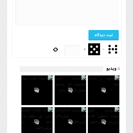
=
−
:: ویدیو