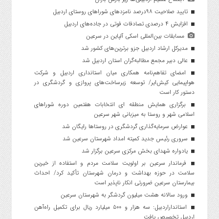
تایید صلاحیت ۹۸درصد نامزدهای شوراهای روستای اردبیل
افزایش ۴ درصدی تصادفات فوتی در جاده‌های اردبیل
مسابقات بین‌المللی اسکی آلپاین در سرعین
مدیرکل ارشاد اردبیل جزو برترین‌های کشور شد
عالی دبیر مجمع مطالبه‌گران استان اردبیل شد
امضای تفاهم‌نامه همکاری میان استانداری اردبیل و شرکت
هواپیمایی کیش‌ایر/ توسعه زیرساخت‌های پروازی و گردشگری در
دستور کار است
برگزاری همایش منطقه ای انتخابات هفتمین دوره شوراهای
اسلامی شهر و روستا به میزبانی شهر سرعین
عوارض سرمایه‌گذاری گردشگری در روستاها رایگان شد
سروری رئیس جدید کمیته امداد شهرستان سرعین شد
یادواره شهدای بخش مرکزی سرعین برگزار شد
فرماندار سرعین بر اولویت سلامت مردم و استفاده از خیرین
سلامت در حوزه بهداشت و درمان شهرستان تأکید کرد/ احداث
بیمارستان سرعین ضرورتی انکار ناپذیر است
ورود سالانه هشت میلیون گردشگر به شهرستان سرعین
استانداراردبیل: سه هزار و ۵۰۰ میلیارد ریال برای تکمیل راه‌آهن
اردبیل تخصیص یافت