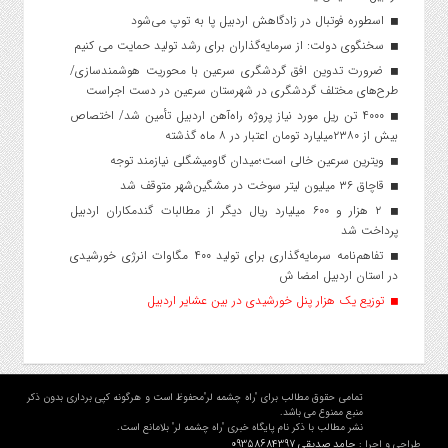
اسطوره فوتبال در زادگاهش اردبیل پا به توپ می‌شود
سخنگوی دولت: از سرمایه‌گذاران برای رشد تولید حمایت می کنیم
ضرورت تدوین افق گردشگری سرعین با محوریت هوشمندسازی/
طرح‌های مختلف گردشگری در شهرستان سرعین در دست اجراست
۴۰۰۰ تن ریل مورد نیاز پروژه راه‌آهن اردبیل تأمین شد/ اختصاص
بیش از ۲۳۸۰میلیارد تومان اعتبار در ۸ ماه گذشته
ویترین سرعین خالی است؛میدان گاومیشگلی نیازمند توجه
قاچاق ۳۶ میلیون لیتر سوخت در مشگین‌شهر متوقف شد
۲ هزار و ۶۰۰‌ میلیارد ریال دیگر از مطالبات گندمکاران اردبیل
پرداخت شد
تفاهم‌نامه سرمایه‌گذاری برای تولید ۴۰۰ مگاوات انرژی خورشیدی
در استان اردبیل امضا ش
توزیع یک هزار پنل خورشیدی در بین عشایر اردبیل
تمامی حقوق مطالب برای "راه چشمه لر"محفوظ است و هرگونه کپی برداری بدون ذکر
منبع ممنوع می باشد.
نشر مطالب با ذکر نام پایگاه خبری "راه چشمه لر" بلامانع است.
حامد صدیقی 09358684397
طراحی و اجرا :