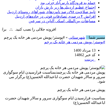
حمله به فرودگاه پارس‌‌آباد جزئی بود
اجتماع عظیم اردبیلی‌ها زیر بارش باران
تایید صلاحیت ۹۸درصد نامزدهای شوراهای روستای اردبیل
افزایش ۴ درصدی تصادفات فوتی در جاده‌های اردبیل
مسابقات بین‌المللی اسکی آلپاین در سرعین
افزونه جلالی را نصب کنید. .::. برابر با : day, 7 August , 2026
مسیر شما
شهرستانی
» #پوستر/ پویش مردمی هر خانه یک پرچم
#پوستر/ پویش مردمی هر خانه یک پرچم
13 مرداد 1400
کد خبر 14862
پرینت
پویش مردمی هر خانه یک پرچمدبمناسبت فرارسیدن ایام سوگواری
سرور و سالار شهیدان حضرت اباعبدالله الحسین(ع) برگزار می
شود.
پویش مردمی هر خانه یک پرچم
بمناسبت فرارسیدن ایام سوگواری سرور و سالار شهیدان حضرت
اباعبدالله الحسین(ع)