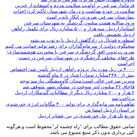
فرماندار سرعین بر اولویت سلامت مردم و استفاده از خیرین
سلامت در حوزه بهداشت و درمان شهرستان تأکید کرد/ احداث
بیمارستان سرعین ضرورتی انکار ناپذیر است
ورود سالانه هشت میلیون گردشگر به شهرستان سرعین
استانداراردبیل: سه هزار و ۵۰۰ میلیارد ریال برای تکمیل راه‌آهن
اردبیل تخصیص یافت
اسطوره فوتبال در زادگاهش اردبیل پا به توپ می‌شود
سخنگوی دولت: از سرمایه‌گذاران برای رشد تولید حمایت می کنیم
ضرورت تدوین افق گردشگری سرعین با محوریت هوشمندسازی/
طرح‌های مختلف گردشگری در شهرستان سرعین در دست
اجراست
۴۰۰۰ تن ریل مورد نیاز پروژه راه‌آهن اردبیل تأمین شد/ اختصاص
بیش از ۲۳۸۰میلیارد تومان اعتبار در ۸ ماه گذشته
ویترین سرعین خالی است؛میدان گاومیشگلی نیازمند توجه
قاچاق ۳۶ میلیون لیتر سوخت در مشگین‌شهر متوقف شد
۲ هزار و ۶۰۰‌ میلیارد ریال دیگر از مطالبات گندمکاران اردبیل
پرداخت شد
تفاهم‌نامه سرمایه‌گذاری برای تولید ۴۰۰ مگاوات انرژی خورشیدی
در استان اردبیل امضا ش
توزیع یک هزار پنل خورشیدی در بین عشایر اردبیل
تمامی حقوق مطالب برای "راه چشمه لر"محفوظ است و هرگونه
کپی برداری بدون ذکر منبع ممنوع می باشد.