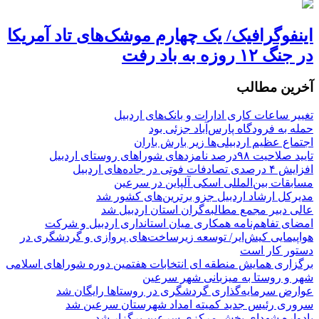
اینفوگرافیک/ یک چهارم موشک‌های تاد آمریکا
در جنگ ۱۲ روزه به باد رفت
آخرین مطالب
تغییر ساعات کاری ادارات و بانک‌های اردبیل
حمله به فرودگاه پارس‌‌آباد جزئی بود
اجتماع عظیم اردبیلی‌ها زیر بارش باران
تایید صلاحیت ۹۸درصد نامزدهای شوراهای روستای اردبیل
افزایش ۴ درصدی تصادفات فوتی در جاده‌های اردبیل
مسابقات بین‌المللی اسکی آلپاین در سرعین
مدیرکل ارشاد اردبیل جزو برترین‌های کشور شد
عالی دبیر مجمع مطالبه‌گران استان اردبیل شد
امضای تفاهم‌نامه همکاری میان استانداری اردبیل و شرکت
هواپیمایی کیش‌ایر/ توسعه زیرساخت‌های پروازی و گردشگری در
دستور کار است
برگزاری همایش منطقه ای انتخابات هفتمین دوره شوراهای اسلامی
شهر و روستا به میزبانی شهر سرعین
عوارض سرمایه‌گذاری گردشگری در روستاها رایگان شد
سروری رئیس جدید کمیته امداد شهرستان سرعین شد
یادواره شهدای بخش مرکزی سرعین برگزار شد