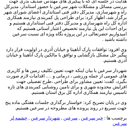
هدایت در جلسه ای که با پیگیری های مهندس صدیف بدری جهت
بررسی مسائل و مشکلات شهر سرعین با حضور استاندار، مدیرکل
راه و شهرسازی، مدیر‌کل دفتر فنی استانداری اعضای شورای شهر
برگزار شد، اظهار کرد: برای طراحی پل کمربندی نیازمند همکاری
اداره کل راه شهرسازی و مدیرکل دفتر فنی استانداری هستیم و
برای احداث این پل نیازمند تخصیص اعتبار استانی هستیم که
امیدواریم حضرتعالی در این پروژه نگاه ویژه ای نسبت سرعین
داشته باشید .
وی افزود: توافقات پارک آناهیتا و خیابان آذری در اولویت قرار دارد
پیگیر حل مشکل بازگشایی و توافق با مالکین پارک آناهیتا و خیابان
آذری هستیم.
شهردار سرعین با بیان اینکه جهت تعیین تکلیف زمین ها و کاربری
های عمومی از جمله ورزشی ، درمانی و …. اقدامات لازم صورت
بگیرد، گفت: تعیین مشاور برای طراحی ،طرح تفصیلی جهت
افزایش محدوده شهری و برای تامین روشنایی کمربندی های تازه
تاسیس نیازمند همکاری اداره کل برق استان هستیم.
وی در پایان تصریح کرد: خواستار برگذاری جلسات هفتگی ماده پنج
جهت تسریع در روند پرونده های مطروحه در سرعین هستیم.
برچسب ها :
خبر سرعین
,
سرعین
,
شهردار سرعین
,
چشمه لر
سرعین