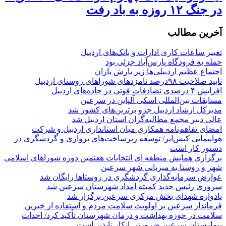
در جنگ ۱۲ روزه به باد رفت
آخرین مطالب
تغییر ساعات کاری ادارات و بانک‌های اردبیل
حمله به فرودگاه پارس‌‌آباد جزئی بود
اجتماع عظیم اردبیلی‌ها زیر بارش باران
تایید صلاحیت ۹۸درصد نامزدهای شوراهای روستای اردبیل
افزایش ۴ درصدی تصادفات فوتی در جاده‌های اردبیل
مسابقات بین‌المللی اسکی آلپاین در سرعین
مدیرکل ارشاد اردبیل جزو برترین‌های کشور شد
عالی دبیر مجمع مطالبه‌گران استان اردبیل شد
امضای تفاهم‌نامه همکاری میان استانداری اردبیل و شرکت
هواپیمایی کیش‌ایر/ توسعه زیرساخت‌های پروازی و گردشگری در
دستور کار است
برگزاری همایش منطقه ای انتخابات هفتمین دوره شوراهای اسلامی
شهر و روستا به میزبانی شهر سرعین
عوارض سرمایه‌گذاری گردشگری در روستاها رایگان شد
سروری رئیس جدید کمیته امداد شهرستان سرعین شد
یادواره شهدای بخش مرکزی سرعین برگزار شد
فرماندار سرعین بر اولویت سلامت مردم و استفاده از خیرین
سلامت در حوزه بهداشت و درمان شهرستان تأکید کرد/ احداث
بیمارستان سرعین ضرورتی انکار ناپذیر است