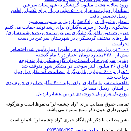
ورود سالانه هشت میلیون گردشگر به شهرستان سرعین
استانداراردبیل: سه هزار و ۵۰۰ میلیارد ریال برای تکمیل راه‌آهن
اردبیل تخصیص یافت
اسطوره فوتبال در زادگاهش اردبیل پا به توپ می‌شود
سخنگوی دولت: از سرمایه‌گذاران برای رشد تولید حمایت می کنیم
ضرورت تدوین افق گردشگری سرعین با محوریت هوشمندسازی/
طرح‌های مختلف گردشگری در شهرستان سرعین در دست
اجراست
۴۰۰۰ تن ریل مورد نیاز پروژه راه‌آهن اردبیل تأمین شد/ اختصاص
بیش از ۲۳۸۰میلیارد تومان اعتبار در ۸ ماه گذشته
ویترین سرعین خالی است؛میدان گاومیشگلی نیازمند توجه
قاچاق ۳۶ میلیون لیتر سوخت در مشگین‌شهر متوقف شد
۲ هزار و ۶۰۰‌ میلیارد ریال دیگر از مطالبات گندمکاران اردبیل
پرداخت شد
تفاهم‌نامه سرمایه‌گذاری برای تولید ۴۰۰ مگاوات انرژی خورشیدی
در استان اردبیل امضا ش
توزیع یک هزار پنل خورشیدی در بین عشایر اردبیل
تمامی حقوق مطالب برای "راه چشمه لر"محفوظ است و هرگونه
کپی برداری بدون ذکر منبع ممنوع می باشد.
نشر مطالب با ذکر نام پایگاه خبری "راه چشمه لر" بلامانع است.
طراحی و اجرا :
حامد صدیقی 09358684397