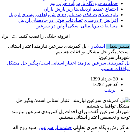
حمله به فرودگاه پارس‌‌آباد جزئی بود
اجتماع عظیم اردبیلی‌ها زیر بارش باران
تایید صلاحیت ۹۸درصد نامزدهای شوراهای روستای اردبیل
افزایش ۴ درصدی تصادفات فوتی در جاده‌های اردبیل
مسابقات بین‌المللی اسکی آلپاین در سرعین
افزونه جلالی را نصب کنید. .::. برابر با : iday, 7 August , 2026
مسیر شما
اسلایدر
» پل کمربندی سرعین نیازمند اعتبار استانی
است/ پیگیر حل مشکل توافقات هستیم
شهردار سرعین:
پل کمربندی سرعین نیازمند اعتبار استانی است/ پیگیر حل مشکل
توافقات هستیم
30 خرداد 1399
کد خبر 13282
پرینت
شهردار سرعین گفت: برای احداث پل کمربندی سرعین نیازمند
توجه و تخصیص اعتبار استانی هستیم.
به گزارش
پایگاه خبری تحلیلی
چشمه لر سرعین
،
سید روح اله