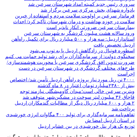
سروری رئیس جدید کمیته امداد شهرستان سرعین شد
یادواره شهدای بخش مرکزی سرعین برگزار شد
فرماندار سرعین بر اولویت سلامت مردم و استفاده از خیرین
سلامت در حوزه بهداشت و درمان شهرستان تأکید کرد/ احداث
بیمارستان سرعین ضرورتی انکار ناپذیر است
ورود سالانه هشت میلیون گردشگر به شهرستان سرعین
استانداراردبیل: سه هزار و ۵۰۰ میلیارد ریال برای تکمیل راه‌آهن
اردبیل تخصیص یافت
اسطوره فوتبال در زادگاهش اردبیل پا به توپ می‌شود
سخنگوی دولت: از سرمایه‌گذاران برای رشد تولید حمایت می کنیم
ضرورت تدوین افق گردشگری سرعین با محوریت هوشمندسازی/
طرح‌های مختلف گردشگری در شهرستان سرعین در دست
اجراست
۴۰۰۰ تن ریل مورد نیاز پروژه راه‌آهن اردبیل تأمین شد/ اختصاص
بیش از ۲۳۸۰میلیارد تومان اعتبار در ۸ ماه گذشته
ویترین سرعین خالی است؛میدان گاومیشگلی نیازمند توجه
قاچاق ۳۶ میلیون لیتر سوخت در مشگین‌شهر متوقف شد
۲ هزار و ۶۰۰‌ میلیارد ریال دیگر از مطالبات گندمکاران اردبیل
پرداخت شد
تفاهم‌نامه سرمایه‌گذاری برای تولید ۴۰۰ مگاوات انرژی خورشیدی
در استان اردبیل امضا ش
توزیع یک هزار پنل خورشیدی در بین عشایر اردبیل
تمامی حقوق مطالب برای "راه چشمه لر"محفوظ است و هرگونه