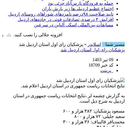
حمله به فرودگاه پارس‌‌آباد جزئی بود
اجتماع عظیم اردبیلی‌ها زیر بارش باران
تایید صلاحیت ۹۸درصد نامزدهای شوراهای روستای اردبیل
افزایش ۴ درصدی تصادفات فوتی در جاده‌های اردبیل
مسابقات بین‌المللی اسکی آلپاین در سرعین
افزونه جلالی را نصب کنید. .::. برابر با : y, 8 August , 2026
مسیر شما
اسلایدر
» پزشکیان رای اول استان اردبیل شد
پزشکیان رای اول استان اردبیل شد
09 تیر 1403
کد خبر 18709
پرینت
نتایج انتخابات ریاست جمهوری در استان اردبیل اعلام شد.
به گزارش چشمه لر ،نتایج انتخابات ریاست جمهوری در استان
اردبیل به شرح ذیل است.
مسعود پزشکیان: ۳۸۲ هزار و ۶۰۰
سعید جلیلی: ۷۲ هزار و ۸۰۰
محمدباقر قالیباف: ۳۶ هزار و ۳۰۰