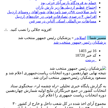
حمله به فرودگاه پارس‌‌آباد جزئی بود
اجتماع عظیم اردبیلی‌ها زیر بارش باران
تایید صلاحیت ۹۸درصد نامزدهای شوراهای روستای اردبیل
افزایش ۴ درصدی تصادفات فوتی در جاده‌های اردبیل
مسابقات بین‌المللی اسکی آلپاین در سرعین
افزونه جلالی را نصب کنید. .::. برابر با :  6 August , 2026
مسیر شما
اسلایدر
» پزشکیان رئیس جمهور منتخب شد
پزشکیان رئیس جمهور منتخب شد
16 تیر 1403
کد خبر 18720
پرینت
نتیجه نهایی چهاردهمین دوره انتخابات ریاست‌جمهوری اعلام شد و
مسعود پزشکیان رئیس‌جمهور منتخب ایران شد.
به گزارش پایگاه خبری تحلیلی «راه چشمه لر»، سخنگوی ستاد
انتخابات کشور در جمع خبرنگاران نتایج اولیه شمارش چهاردهمین
دوره انتخابات ریاست جمهوری را اعلام کرد.
مجموع آرای اخذ شده در کل شعب داخل و خارج از کشور ۳۰