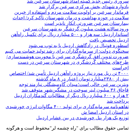
سروری رئیس جدید کمیته امداد شهرستان سرعین شد
یادواره شهدای بخش مرکزی سرعین برگزار شد
فرماندار سرعین بر اولویت سلامت مردم و استفاده از خیرین
سلامت در حوزه بهداشت و درمان شهرستان تأکید کرد/ احداث
بیمارستان سرعین ضرورتی انکار ناپذیر است
ورود سالانه هشت میلیون گردشگر به شهرستان سرعین
استانداراردبیل: سه هزار و ۵۰۰ میلیارد ریال برای تکمیل راه‌آهن
اردبیل تخصیص یافت
اسطوره فوتبال در زادگاهش اردبیل پا به توپ می‌شود
سخنگوی دولت: از سرمایه‌گذاران برای رشد تولید حمایت می کنیم
ضرورت تدوین افق گردشگری سرعین با محوریت هوشمندسازی/
طرح‌های مختلف گردشگری در شهرستان سرعین در دست
اجراست
۴۰۰۰ تن ریل مورد نیاز پروژه راه‌آهن اردبیل تأمین شد/ اختصاص
بیش از ۲۳۸۰میلیارد تومان اعتبار در ۸ ماه گذشته
ویترین سرعین خالی است؛میدان گاومیشگلی نیازمند توجه
قاچاق ۳۶ میلیون لیتر سوخت در مشگین‌شهر متوقف شد
۲ هزار و ۶۰۰‌ میلیارد ریال دیگر از مطالبات گندمکاران اردبیل
پرداخت شد
تفاهم‌نامه سرمایه‌گذاری برای تولید ۴۰۰ مگاوات انرژی خورشیدی
در استان اردبیل امضا ش
توزیع یک هزار پنل خورشیدی در بین عشایر اردبیل
تمامی حقوق مطالب برای "راه چشمه لر"محفوظ است و هرگونه