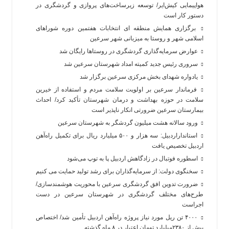
هواپیمایی کیش‌ایر/ توسعه زیرساخت‌های پروازی و گردشگری در
دستور کار است
برگزاری همایش منطقه ای انتخابات هفتمین دوره شوراهای
اسلامی شهر و روستا به میزبانی شهر سرعین
عوارض سرمایه‌گذاری گردشگری در روستاها رایگان شد
سروری رئیس جدید کمیته امداد شهرستان سرعین شد
یادواره شهدای بخش مرکزی سرعین برگزار شد
فرماندار سرعین بر اولویت سلامت مردم و استفاده از خیرین
سلامت در حوزه بهداشت و درمان شهرستان تأکید کرد/ احداث
بیمارستان سرعین ضرورتی انکار ناپذیر است
ورود سالانه هشت میلیون گردشگر به شهرستان سرعین
استانداراردبیل: سه هزار و ۵۰۰ میلیارد ریال برای تکمیل راه‌آهن
اردبیل تخصیص یافت
اسطوره فوتبال در زادگاهش اردبیل پا به توپ می‌شود
سخنگوی دولت: از سرمایه‌گذاران برای رشد تولید حمایت می کنیم
ضرورت تدوین افق گردشگری سرعین با محوریت هوشمندسازی/
طرح‌های مختلف گردشگری در شهرستان سرعین در دست
اجراست
۴۰۰۰ تن ریل مورد نیاز پروژه راه‌آهن اردبیل تأمین شد/ اختصاص
بیش از ۲۳۸۰میلیارد تومان اعتبار در ۸ ماه گذشته