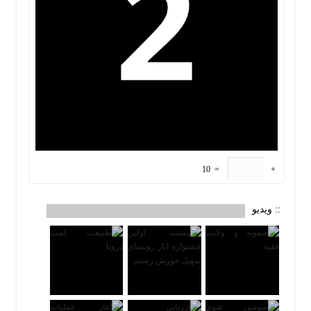
10
=
+
:: ویدیو